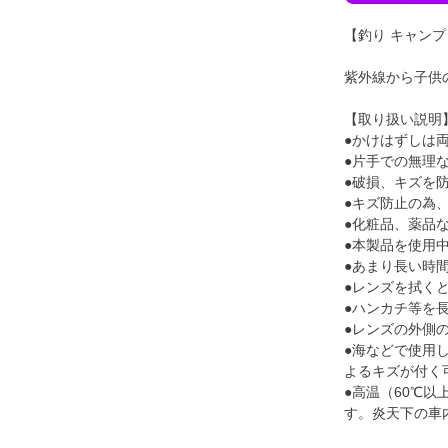
【釣り キャンプ
紫外線から子供
【取り扱い説明
●かけはずしは
●片手での無理
●破損、キズを
●キズ防止の為
●化粧品、薬品
●本製品を使用
●あまり長い時
●レンズを拭く
●ハンカチ等を
●レンズの外側
●海などで使用
よるキズが付く
●高温（60℃
す。炎天下の車