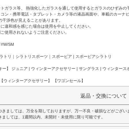
ントガラス等、 熱強化したガラスを通して使用するとガラスのひずみの
ソコン・携帯電話・タブレット・カメラ等の液晶画面や、車載のカーナ
の干渉色が見えることがあります。
中に違和感を感じた場合は使用を中止してください。
間ご使用されないようご注意ください。
YW/SM
ラトリ｜シラトリスポーツ｜スポーピア | スポーピアシラトリ
ー】 ジュニア | ウィンターアクセサリー | サングラス | ウィンタースポ
 【ウィンターアクセサリー】 【ワゴンセール】
返品・交換について
つきましては、万全を期しておりますが、万一不良・破損などがござい
きましては、1週間以内、未開封・未使用に限り可能です。