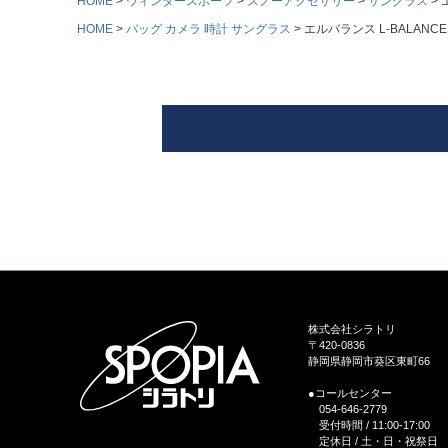
HOME
ウィンタースポーツ
スノーアクセサリー
サングラス
HOME
バッグ カメラ 時計 サングラス
エルバランス L-BALANCE
株式会社シラトリ
〒420-0836
静岡県静岡市葵区東町66
●コールセンター
054-646-2779
受付時間 / 11:00-17:00
定休日 / 土・日・祝祭日