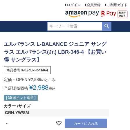
ログイン
会員登録
ご利用ガイド
エルバランス L-BALANCE ジュニア サング
ラス エルバランス(Jr.) LBR-346-4 【お買い
得 サングラス】
商品番号
s-02duk-lbr3464
定価・OPEN
¥
2,989
のところ
¥
2,988
当店販売価格
税込
[
30
ポイント進呈 ]
カラー
サイズ
GRN-YW/SM
-
カートに入れる