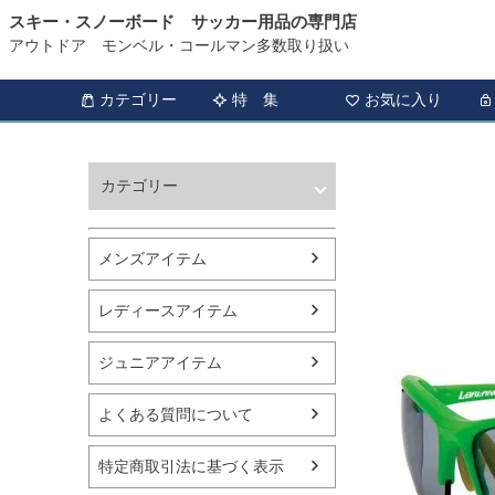
スキー・スノーボード サッカー用品の専門店
アウトドア モンベル・コールマン多数取り扱い
カテゴリー
特 集
お気に入り
カテゴリー
ウィンタースポーツ
サッカー・フットサル
メンズアイテム
アウトドア
トレッキング
レディースアイテム
バスケットボール
シューズ
ジュニアアイテム
ランニング用品
スポーツアパレル
よくある質問について
テニス
バレーボール
特定商取引法に基づく表示
フィットネス用品
スイミング用品