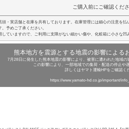
ご購入前にご確認くだ
店頭・実店舗と在庫を共有しております。在庫管理には細心の注意を払
す。予めご了承ください。
用していますので、ご利用に支障がない細かい傷や、化粧箱に小さな凹
熊本地方を震源とする地震の影響による
7月28日に発生した熊本地震の影響により、被害に遭われた地域
この影響により、一部地域での集荷・配送の停止や
詳しくはヤマト運輸HPをご確認く
https://www.yamato-hd.co.jp/important/inf