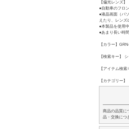
【偏光レンズ】
●自動車のフロ
●液晶画面（パ
えたり、レンズ
●本製品を使用
●あまり長い時
【カラー】GRN-
【検索キー】 シ
【アイテム検索キ
【カテゴリー】
商品の品質に
品・交換につ