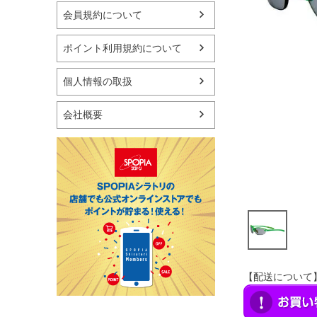
マリン
会員規約について
スケートボード
野球・ソフトボール
ポイント利用規約について
ゴルフ
卓球用品
個人情報の取扱
健康器具・サポーター
スポーツアクセサリー
会社概要
バッグ・サングラス
ハンドボール用品
ラグビー用品
グランドゴルフ
【配送について