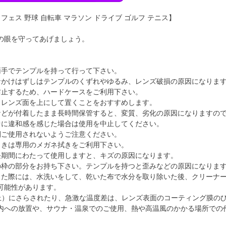
 フェス 野球 自転車 マラソン ドライブ ゴルフ テニス】
の眼を守ってあげましょう。
】
両手でテンプルを持って行って下さい。
なかけはずしはテンプルのくずれやゆるみ、レンズ破損の原因になりま
防止するため、ハードケースをご利用下さい。
、レンズ面を上にして置くことをおすすめします。
などが付着したまま長時間保管すると、変質、劣化の原因になりますの
中に違和感を感じた場合は使用を中止してください。
間ご使用されないようご注意ください。
ときは専用のメガネ拭きをご利用下さい。
長期間にわたって使用しますと、キズの原因になります。
の枠の部分をお持ち下さい。テンプルを持つと歪みなどの原因になりま
した際には、水洗いをして、乾いた布で水分を取り除いた後、クリーナ
可能性があります。
以上）にさらされたり、急激な温度差は、レンズ表面のコーティング膜の
内への放置や、サウナ・温泉でのご使用、熱や高温風のかかる場所での