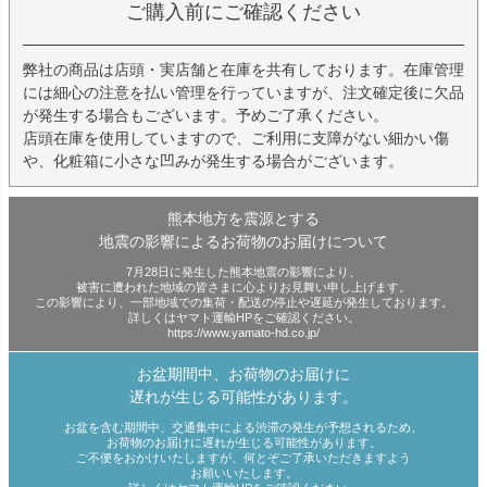
ご購入前にご確認ください
弊社の商品は店頭・実店舗と在庫を共有しております。在庫管理
には細心の注意を払い管理を行っていますが、注文確定後に欠品
が発生する場合もございます。予めご了承ください。
店頭在庫を使用していますので、ご利用に支障がない細かい傷
や、化粧箱に小さな凹みが発生する場合がございます。
熊本地方を震源とする
地震の影響によるお荷物のお届けについて
7月28日に発生した熊本地震の影響により、
被害に遭われた地域の皆さまに心よりお見舞い申し上げます。
この影響により、一部地域での集荷・配送の停止や遅延が発生しております。
詳しくはヤマト運輸HPをご確認ください。
https://www.yamato-hd.co.jp/
お盆期間中、お荷物のお届けに
遅れが生じる可能性があります。
お盆を含む期間中、交通集中による渋滞の発生が予想されるため、
お荷物のお届けに遅れが生じる可能性があります。
ご不便をおかけいたしますが、何とぞご了承いただきますよう
お願いいたします。