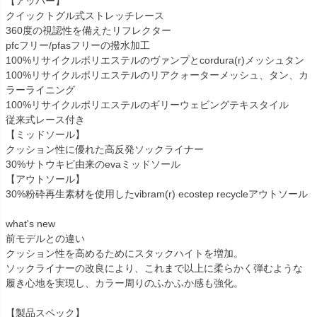
【アッパー】
クイックトグル式ストレッチレース
360度の視認性を備えたリフレクター
pfcフリー/pfasフリーの撥水加工
100%リサイクルポリエステルのヴァンプとcordura(r)メッシュタン
100%リサイクルポリエステルのリアクォーターメッシュ、タン、カ
ラーライニング
100%リサイクルポリエステルのギリーウェビングテキスタイル
従来式レース付き
【ミッドソール】
クッション性に優れた高反発ソックライナー
30%サトウキビ由来のevaミッドソール
【アウトソール】
30%粉砕再生素材を使用したvibram(r) ecostep recycleアウトソール
what's new
前モデルとの違い
クッション性を高めるためにスタックハイトを増加。
ソックライナーの改良により、これまで以上に柔らかく弾むような
履き心地を実現し、カラー周りのふかふか感も強化。
【製品スペック】