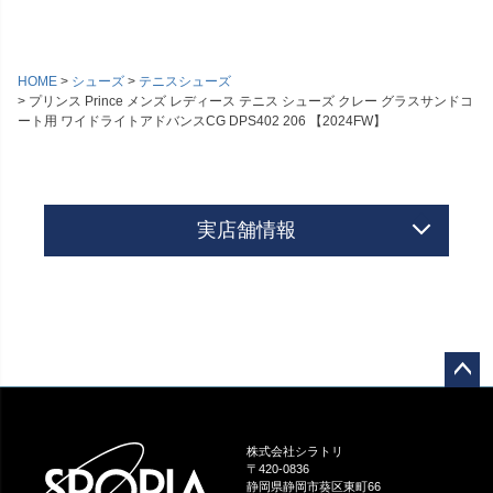
HOME
シューズ
テニスシューズ
プリンス Prince メンズ レディース テニス シューズ クレー グラスサンドコ
ート用 ワイドライトアドバンスCG DPS402 206 【2024FW】
実店舗情報
ペー
ジト
ップ
株式会社シラトリ
へ
〒420-0836
静岡県静岡市葵区東町66