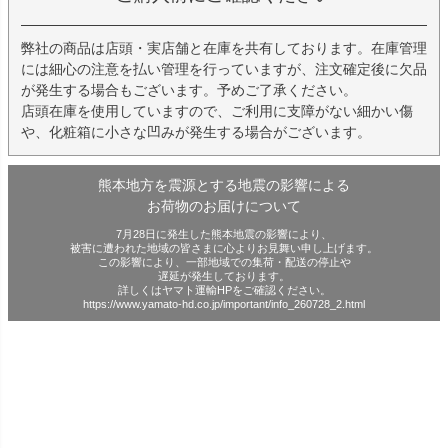
弊社の商品は店頭・実店舗と在庫を共有しております。在庫管理
には細心の注意を払い管理を行っていますが、注文確定後に欠品
が発生する場合もございます。予めご了承ください。
店頭在庫を使用していますので、ご利用に支障がない細かい傷
や、化粧箱に小さな凹みが発生する場合がございます。
熊本地方を震源とする地震の影響による
お荷物のお届けについて
7月28日に発生した熊本地震の影響により、
被害に遭われた地域の皆さまに心よりお見舞い申し上げます。
この影響により、一部地域での集荷・配送の停止や
遅延が発生しております。
詳しくはヤマト運輸HPをご確認ください。
https://www.yamato-hd.co.jp/important/info_260728_2.html