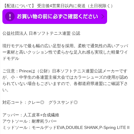
【配送について】 受注後4営業日以内に発送（土日祝除く）
公益社団法人 日本ソフトテニス連盟 公認
現行モデルで最も幅の広い足型を採用。柔軟で通気性の高いアッパ
ー素材と高いクッション性で柔らかな足入れ感も実現した軽量ワイ
ドモデル
ご注意：Princeは（公財）日本ソフトテニス連盟公認メーカーです
が、小・中学生の各連盟主催大会ではカラーシューズの使用が認め
られていない場合もございますので、各都道府県連盟にご確認下さ
い。
対応コート：クレー◎ グラスサンド◎
アッパー：人工皮革+合成繊維
アウトソール：耐摩耗ラバー
ミッドソール：モールデッドEVA,DOUBLE SHANK,P-Spring LITE II