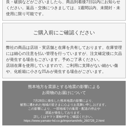
良・破損などがございましたら、商品到着後7日以内にお知らせ
ください。返品・交換につきましては、1週間以内、未開封・未
使用に限り可能です。
ご購入前にご確認ください
弊社の商品は店頭・実店舗と在庫を共有しております。在庫管理
には細心の注意を払い管理を行っていますが、注文確定後に欠品
が発生する場合もございます。予めご了承ください。
店頭在庫を使用していますので、ご利用に支障がない細かい傷
や、化粧箱に小さな凹みが発生する場合がございます。
熊本地方を震源とする地震の影響による
お荷物のお届けについて
7月28日に発生した熊本地震の影響により、
被害に遭われた地域の皆さまに心よりお見舞い申し上げます。
この影響により、一部地域での集荷・配送の停止や
遅延が発生しております。
詳しくはヤマト運輸HPをご確認ください。
https://www.yamato-hd.co.jp/important/info_260728_2.html