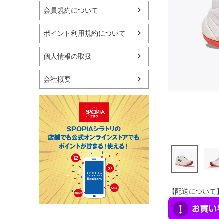
マリン
会員規約について
スケートボード
野球・ソフトボール
ポイント利用規約について
ゴルフ
卓球用品
個人情報の取扱
健康器具・サポーター
スポーツアクセサリー
会社概要
バッグ・サングラス
ハンドボール用品
ラグビー用品
グランドゴルフ
【配送について