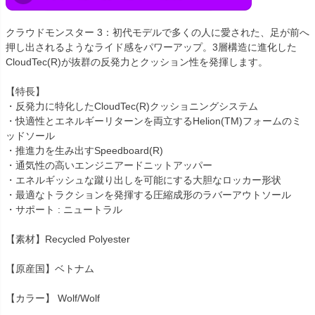
クラウドモンスター 3：初代モデルで多くの人に愛された、足が前へ
押し出されるようなライド感をパワーアップ。3層構造に進化した
CloudTec(R)が抜群の反発力とクッション性を発揮します。
【特長】
・反発力に特化したCloudTec(R)クッショニングシステム
・快適性とエネルギーリターンを両立するHelion(TM)フォームのミ
ッドソール
・推進力を生み出すSpeedboard(R)
・通気性の高いエンジニアードニットアッパー
・エネルギッシュな蹴り出しを可能にする大胆なロッカー形状
・最適なトラクションを発揮する圧縮成形のラバーアウトソール
・サポート : ニュートラル
【素材】Recycled Polyester
【原産国】ベトナム
【カラー】 Wolf/Wolf