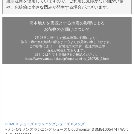
店頭在庫を使用していますので、ご利用に支障がない細かい傷
や、化粧箱に小さな凹みが発生する場合がございます。
熊本地方を震源とする地震の影響による
お荷物のお届けについて
7月28日に発生した熊本地震の影響により、
被害に遭われた地域の皆さまに心よりお見舞い申し上げます。
この影響により、一部地域での集荷・配送の停止や
遅延が発生しております。
詳しくはヤマト運輸HPをご確認ください。
https://www.yamato-hd.co.jp/important/info_260728_2.html
HOME
シューズ
ランニングシューズ
メンズ
オン ON メンズ ランニング シューズ Cloudmonster 3 3MG10054747 Wolf/