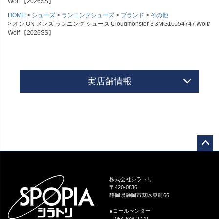
Wolf 【2026SS】
HOME
シューズ
ランニングシューズ
ブランド
その他
オン ON メンズ ランニング シューズ Cloudmonster 3 3MG10054747 Wolf/
Wolf 【2026SS】
実店舗情報
ペー
ジト
ップ
株式会社シラトリ
へ
〒420-0836
静岡県静岡市葵区東町66
●コールセンター
054-646-2779