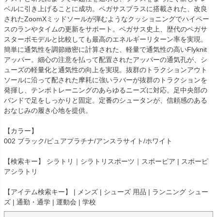
ベルに引き上げることに成功。ペガサスプラスに搭載された、改良
されたZoomXミッドソールが弾むようなクッショニングでハイペー
スのランやタイムの更新をサポート。ペガサス史上、歴代のペガサ
スターボモデルと比較しても最高のエネルギーリターン率を実現。
簡単に通気性を調節緻密に計算された、軽量で通気性の高いFlyknit
アッパー。細心の注意を払って配置されたアッパーの通気孔が、シ
ューズの軽量化と通気性の向上を実現。抜群のトラクションアウト
ソールに沿って配された摩耗に強いラバーが抜群のトラクションを
発揮し、テンポトレーニングのあらゆるニーズに対応。足中央部の
バンドで足をしっかりと固定。定番のシュータンが、信頼感のある
おなじみの履き心地を提供。
【カラー】
002 ブラック/ピュアプラチナ/アンスラサイト/ホワイト
【検索キー】 シラトリ｜シラトリスポーツ｜スポーピア | スポーピ
アシラトリ
【アイテム検索キー】 | メンズ | シューズ 用品 | ランニング シュー
ズ | 通勤・通学 | 運動会 | 学校