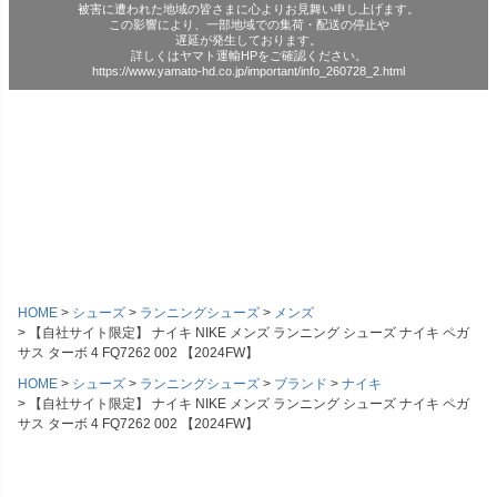
被害に遭われた地域の皆さまに心よりお見舞い申し上げます。
この影響により、一部地域での集荷・配送の停止や
遅延が発生しております。
詳しくはヤマト運輸HPをご確認ください。
https://www.yamato-hd.co.jp/important/info_260728_2.html
HOME
シューズ
ランニングシューズ
メンズ
【自社サイト限定】 ナイキ NIKE メンズ ランニング シューズ ナイキ ペガ
サス ターボ 4 FQ7262 002 【2024FW】
HOME
シューズ
ランニングシューズ
ブランド
ナイキ
【自社サイト限定】 ナイキ NIKE メンズ ランニング シューズ ナイキ ペガ
サス ターボ 4 FQ7262 002 【2024FW】