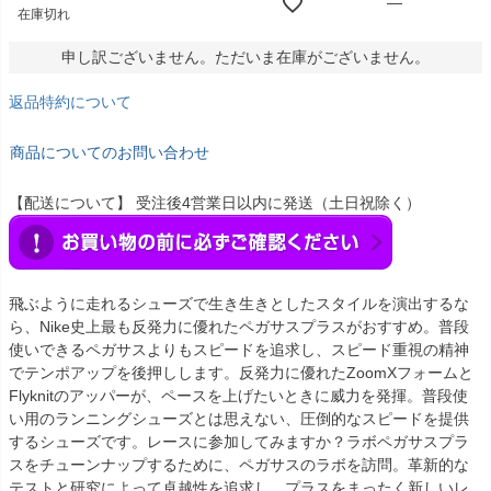
—
在庫切れ
申し訳ございません。ただいま在庫がございません。
返品特約について
商品についてのお問い合わせ
【配送について】 受注後4営業日以内に発送（土日祝除く）
飛ぶように走れるシューズで生き生きとしたスタイルを演出するな
ら、Nike史上最も反発力に優れたペガサスプラスがおすすめ。普段
使いできるペガサスよりもスピードを追求し、スピード重視の精神
でテンポアップを後押しします。反発力に優れたZoomXフォームと
Flyknitのアッパーが、ペースを上げたいときに威力を発揮。普段使
い用のランニングシューズとは思えない、圧倒的なスピードを提供
するシューズです。レースに参加してみますか？ラボペガサスプラ
スをチューンナップするために、ペガサスのラボを訪問。革新的な
テストと研究によって卓越性を追求し、プラスをまったく新しいレ