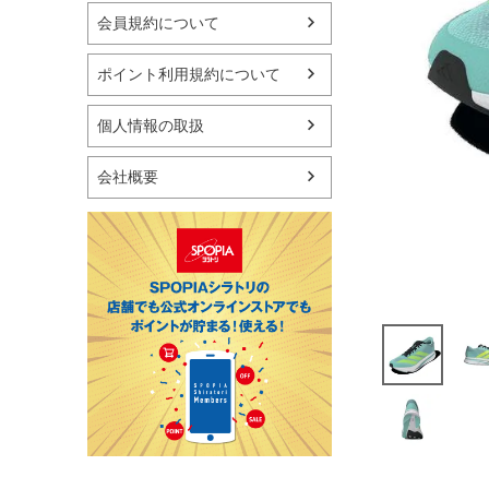
マリン
会員規約について
スケートボード
野球・ソフトボール
ポイント利用規約について
ゴルフ
卓球用品
個人情報の取扱
健康器具・サポーター
スポーツアクセサリー
会社概要
バッグ・サングラス
ハンドボール用品
ラグビー用品
グランドゴルフ