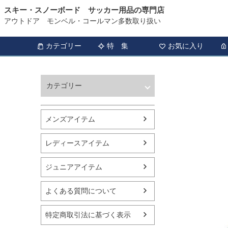
スキー・スノーボード サッカー用品の専門店
アウトドア モンベル・コールマン多数取り扱い
カテゴリー
特 集
お気に入り
カテゴリー
ウィンタースポーツ
サッカー・フットサル
メンズアイテム
アウトドア
トレッキング
レディースアイテム
バスケットボール
シューズ
ジュニアアイテム
ランニング用品
スポーツアパレル
よくある質問について
テニス
バレーボール
特定商取引法に基づく表示
フィットネス用品
スイミング用品