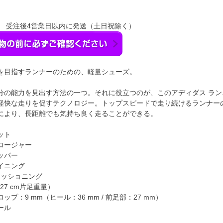
】 受注後4営業日以内に発送（土日祝除く）
を目指すランナーのための、軽量シューズ。
の能力を見出す方法の一つ。それに役立つのが、このアディダス ランニングシ
軽快な走りを促すテクノロジー。トップスピードで走り続けるランナー
により、長距離でも気持ち良く走ることができる。
ット
ロージャー
ッパー
イニング
Proクッショニング
（27 cm片足重量）
プ：9 mm（ヒール：36 mm / 前足部：27 mm）
ール