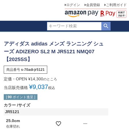
ログイン
会員登録
ご利用ガイド
アディダス adidas メンズ ランニング シュ
ーズ ADIZERO SL2 M JR5121 NMQ07
【2025SS】
商品番号
s-70adi-jr5121
定価・OPEN
¥
14,300
のところ
¥
9,037
当店販売価格
税込
[
90
ポイント進呈 ]
カラー
サイズ
JR5121
25.0cm
—
在庫切れ