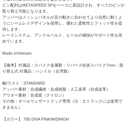
ピン配列はMETASPEED SPをベースに新設計され、すべてのピンが
取り替え可能となります。
アッパーはメッシュパネルが足の動きに合わせてより自然に動くよ
うにシームレスデザインを採用し、優れた柔軟性とフィット性を提
供します。
レースシステム、アンクルベルト、ヒールの補強がサポート性を高
めています。
Made inVietnam
【備考】付属品：スパイク金属製：リバース柱状スパイク7mm：取
り替え式 付属品：ハンドル（台湾製）
幅/ラスト：STANDARD
アッパー素材：合成繊維・合成樹脂・人工皮革（合成皮革）
アウター素材：合成底（ナイロン）
その他：オールウェザートラック専用（注：土トラックには使用で
きません）
【カラー】 700 DIVA PINK/MIDNIGH