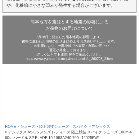
や、化粧箱に小さな凹みが発生する場合がございます。
熊本地方を震源とする地震の影響による
お荷物のお届けについて
7月28日に発生した熊本地震の影響により、
被害に遭われた地域の皆さまに心よりお見舞い申し上げます。
この影響により、一部地域での集荷・配送の停止や
遅延が発生しております。
詳しくはヤマト運輸HPをご確認ください。
https://www.yamato-hd.co.jp/important/info_260728_2.html
HOME
シューズ
陸上競技シューズ スパイク
アシックス
アシックス ASICS メンズ レディース 陸上競技 スパイク シューズ 100m-4
00m ハードル SP BLADE 10 1093A240 700 【2025FW】