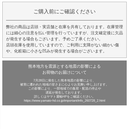
ご購入前にご確認ください
弊社の商品は店頭・実店舗と在庫を共有しております。在庫管理
には細心の注意を払い管理を行っていますが、注文確定後に欠品
が発生する場合もございます。予めご了承ください。
店頭在庫を使用していますので、ご利用に支障がない細かい傷
や、化粧箱に小さな凹みが発生する場合がございます。
熊本地方を震源とする地震の影響による
お荷物のお届けについて
7月28日に発生した熊本地震の影響により、
被害に遭われた地域の皆さまに心よりお見舞い申し上げます。
この影響により、一部地域での集荷・配送の停止や
遅延が発生しております。
詳しくはヤマト運輸HPをご確認ください。
https://www.yamato-hd.co.jp/important/info_260728_2.html