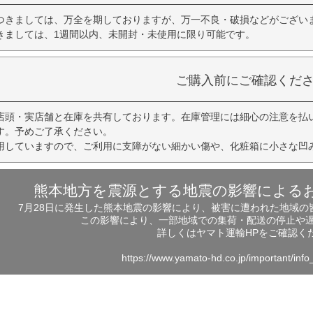
つきましては、万全を期しておりますが、万一不良・破損などがござい
きましては、1週間以内、未開封・未使用に限り可能です。
ご購入前にご確認くだ
店頭・実店舗と在庫を共有しております。在庫管理には細心の注意を払
す。予めご了承ください。
用していますので、ご利用に支障がない細かい傷や、化粧箱に小さな凹
熊本地方を震源とする地震の影響による
7月28日に発生した熊本地震の影響により、被害に遭われた地域
この影響により、一部地域での集荷・配送の停止や
詳しくはヤマト運輸HPをご確認く
https://www.yamato-hd.co.jp/important/inf