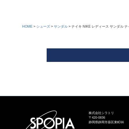
HOME
シューズ
サンダル
ナイキ NIKE レディース サンダル ナイ
株式会社シラトリ
〒420-0836
静岡県静岡市葵区東町66