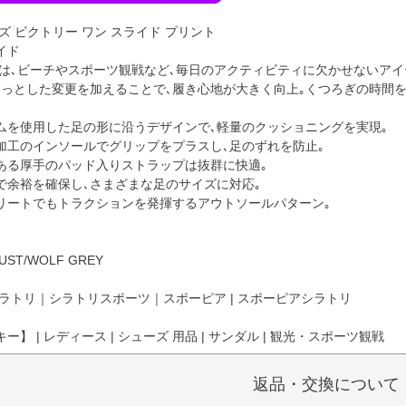
ズ ビクトリー ワン スライド プリント
イド
ンは､ビーチやスポーツ観戦など､毎日のアクティビティに欠かせないアイ
ょっとした変更を加えることで､履き心地が大きく向上｡くつろぎの時間を
ムを使用した足の形に沿うデザインで､軽量のクッショニングを実現｡
加工のインソールでグリップをプラスし､足のずれを防止｡
ある厚手のパッド入りストラップは抜群に快適｡
で余裕を確保し､さまざまな足のサイズに対応｡
リートでもトラクションを発揮するアウトソールパターン｡
DUST/WOLF GREY
ラトリ｜シラトリスポーツ｜スポーピア | スポーピアシラトリ
】 | レディース | シューズ 用品 | サンダル | 観光・スポーツ観戦
返品・交換について