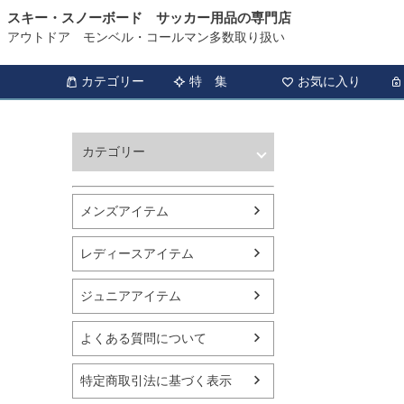
スキー・スノーボード サッカー用品の専門店
アウトドア モンベル・コールマン多数取り扱い
カテゴリー
特 集
お気に入り
カテゴリー
ウィンタースポーツ
サッカー・フットサル
メンズアイテム
アウトドア
トレッキング
レディースアイテム
バスケットボール
シューズ
ジュニアアイテム
ランニング用品
スポーツアパレル
よくある質問について
テニス
バレーボール
特定商取引法に基づく表示
フィットネス用品
スイミング用品