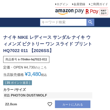
ログイン
会員登録
ご利用ガイド
ナイキ NIKE レディース サンダル ナイキ ウ
ィメンズ ビクトリー ワン スライド プリント
HQ7022 011 【2026SS】
商品番号
s-70nike-hq7022-011
定価・OPEN
¥
4,730
のところ
¥
3,480
当店販売価格
税込
[
35
ポイント進呈 ]
カラー
サイズ
011 PHOTON DUST/WOLF
22.0cm
カートに入れる