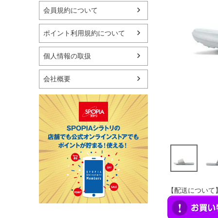
マリン
会員規約について
スケートボード
野球・ソフトボール
ポイント利用規約について
ゴルフ
卓球用品
個人情報の取扱
健康器具・サポーター
スポーツアクセサリー
会社概要
バッグ・サングラス
ハンドボール用品
ラグビー用品
グランドゴルフ
【配送について