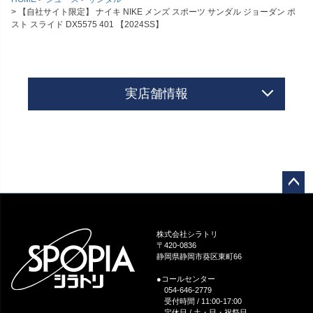
【自社サイト限定】 ナイキ NIKE メンズ スポーツ サンダル ジョーダン ポ
スト スライド DX5575 401 【2024SS】
実店舗情報
ペー
ジト
ップ
株式会社シラトリ
へ
〒420-0836
静岡県静岡市葵区東町66
●コールセンター
054-646-2779
受付時間 / 11:00-17:00
定休日 / 土・日・祝祭日