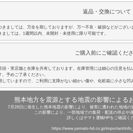
返品・交換について
つきましては、万全を期しておりますが、万一不良・破損などがござい
きましては、1週間以内、未開封・未使用に限り可能です。
ご購入前にご確認くだ
店頭・実店舗と在庫を共有しております。在庫管理には細心の注意を払
す。予めご了承ください。
用していますので、ご利用に支障がない細かい傷や、化粧箱に小さな凹
熊本地方を震源とする地震の影響による
7月28日に発生した熊本地震の影響により、被害に遭われた地域
この影響により、一部地域での集荷・配送の停止や
詳しくはヤマト運輸HPをご確認く
https://www.yamato-hd.co.jp/important/inf