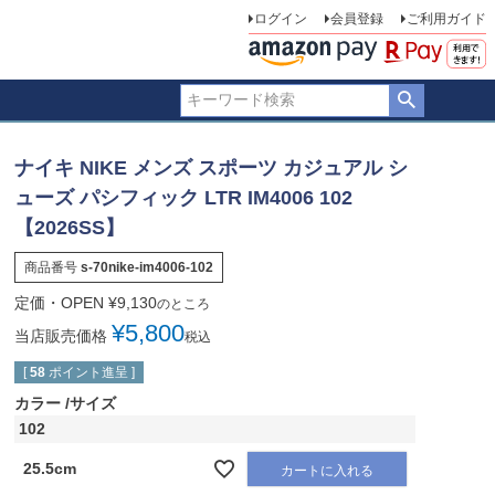
ログイン
会員登録
ご利用ガイド
ナイキ NIKE メンズ スポーツ カジュアル シ
ューズ パシフィック LTR IM4006 102
【2026SS】
商品番号
s-70nike-im4006-102
定価・OPEN
¥
9,130
のところ
¥
5,800
当店販売価格
税込
[
58
ポイント進呈 ]
カラー
サイズ
102
25.5cm
カートに入れる