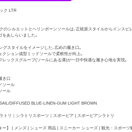
ク LTR
フィックのシルエットとヘリンボーンソールは､正統派スタイルからインス
ゴをあしらいました｡
ニングスタイルをイメージした､広めの履き口｡
ェクション成型ミッドソールで柔軟性が向上｡
フレックスグルーブ(ソールにある溝)が一日中快適な履き心地を実現｡
】
履き口
ドソール
ソール
IL/DIFFUSED BLUE-LINEN-GUM LIGHT BROWN
ラトリ｜シラトリスポーツ｜スポーピア | スポーピアシラトリ
】 | メンズ | シューズ 用品 | スニーカー シューズ | 観光・スポーツ観