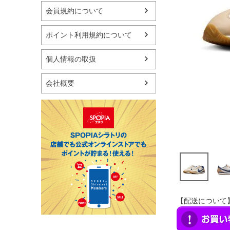
マリン
会員規約について
スケートボード
野球・ソフトボール
ポイント利用規約について
ゴルフ
卓球用品
個人情報の取扱
健康器具・サポーター
スポーツアクセサリー
会社概要
バッグ・サングラス
ハンドボール用品
ラグビー用品
グランドゴルフ
【配送について