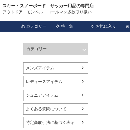
スキー・スノーボード サッカー用品の専門店
アウトドア モンベル・コールマン多数取り扱い
カテゴリー
特 集
お気に入り
カテゴリー
ウィンタースポーツ
サッカー・フットサル
メンズアイテム
アウトドア
トレッキング
レディースアイテム
バスケットボール
シューズ
ジュニアアイテム
ランニング用品
スポーツアパレル
よくある質問について
テニス
バレーボール
特定商取引法に基づく表示
フィットネス用品
スイミング用品