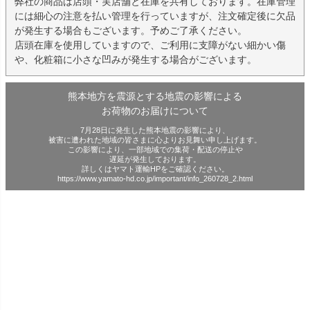
弊社の商品は店頭・実店舗と在庫を共有しております。在庫管理
には細心の注意を払い管理を行っていますが、注文確定後に欠品
が発生する場合もございます。予めご了承ください。
店頭在庫を使用していますので、ご利用に支障がない細かい傷
や、化粧箱に小さな凹みが発生する場合がございます。
熊本地方を震源とする地震の影響による
お荷物のお届けについて
7月28日に発生した熊本地震の影響により、
被害に遭われた地域の皆さまに心よりお見舞い申し上げます。
この影響により、一部地域での集荷・配送の停止や
遅延が発生しております。
詳しくはヤマト運輸HPをご確認ください。
https://www.yamato-hd.co.jp/important/info_260728_2.html