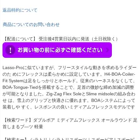
返品特約について
商品についてのお問い合わせ
【配送について】 受注後4営業日以内に発送（土日祝除く）
Lasso-Proに似ていますが、フリースタイルな動きを求めるライダー
のた めにフレックスは柔らかめに設定しています。H4-BOA-Coiler-
Fit Systemは足をしっかりとホールド。従来のハーネスをなくして、
BOA-Tongue-Tiedを搭載することで、足首の微妙な締め加減の調整
が可能となりました。Zig-Zag Flex SoleとSlime midsoleの組み合わ
せ は、雪上のグリップと快適さに優れます。BOAシステムによって
装着しや すく、レスポンスの良いミディアムフレックスモデルです
【検索ワード】ダブルボア ミディアムフレックス オールラウンド 足
首しまるブ―ツ 軽量
【検索キー】 シラトリ｜シラトリスポーツ｜スポーピア | スポーピ