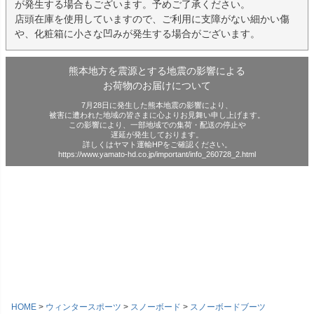
が発生する場合もございます。予めご了承ください。
店頭在庫を使用していますので、ご利用に支障がない細かい傷
や、化粧箱に小さな凹みが発生する場合がございます。
熊本地方を震源とする地震の影響による
お荷物のお届けについて
7月28日に発生した熊本地震の影響により、
被害に遭われた地域の皆さまに心よりお見舞い申し上げます。
この影響により、一部地域での集荷・配送の停止や
遅延が発生しております。
詳しくはヤマト運輸HPをご確認ください。
https://www.yamato-hd.co.jp/important/info_260728_2.html
HOME
ウィンタースポーツ
スノーボード
スノーボードブーツ