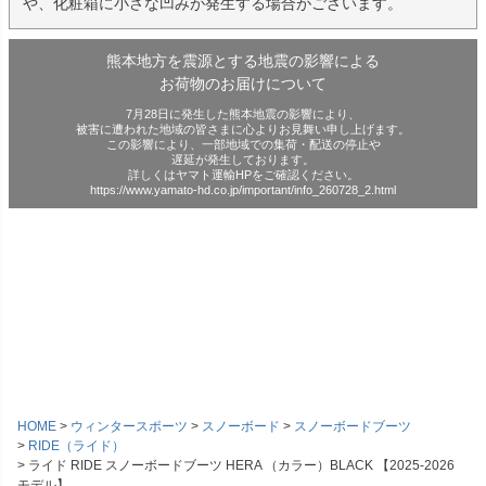
や、化粧箱に小さな凹みが発生する場合がございます。
熊本地方を震源とする地震の影響による
お荷物のお届けについて
7月28日に発生した熊本地震の影響により、
被害に遭われた地域の皆さまに心よりお見舞い申し上げます。
この影響により、一部地域での集荷・配送の停止や
遅延が発生しております。
詳しくはヤマト運輸HPをご確認ください。
https://www.yamato-hd.co.jp/important/info_260728_2.html
HOME
ウィンタースポーツ
スノーボード
スノーボードブーツ
RIDE（ライド）
ライド RIDE スノーボードブーツ HERA （カラー）BLACK 【2025-2026
モデル】