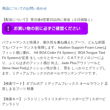
商品についてのお問い合わせ
【配送について】 受注後4営業日以内に発送（土日祝除く）
パフォーマンスと快適さ、耐久性を兼ね備えたブーツ。どんな斜面
でもパフォー マンスを発揮します。Intuition-Support-Foam-Linerは
フィット感に優れ、 H4 BOA Coiler Fit Systemと BOA Tongue Tied
Fit Systemが足首 をしっかりとホールド。C.A.T.テクノロジーによ
り、ふくらはぎのフィット感が 向上。Jade Plusアウトソールと
Slime Heel Podはクッション性が良く、雪を しっかりとグリップし
ます。ミディアムフレックスのオールマウンテンブーツで す。
【検索ワード】ダブルボア ミディアムフレックス オールラウンド 足
首しまるブ―ツ 軽量
【検索キー】 シラトリ｜シラトリスポーツ｜スポーピア | スポーピ
アシラトリ