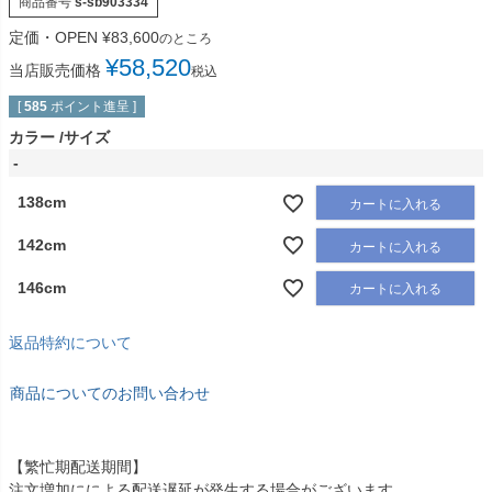
商品番号
s-sb903334
定価・OPEN
¥
83,600
のところ
¥
58,520
当店販売価格
税込
[
585
ポイント進呈 ]
カラー
サイズ
-
138cm
カートに入れる
142cm
カートに入れる
146cm
カートに入れる
返品特約について
商品についてのお問い合わせ
【繁忙期配送期間】
注文増加にによる配送遅延が発生する場合がございます。