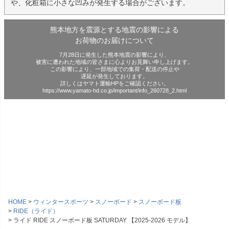
や、化粧箱に小さな凹みが発生する場合がございます。
熊本地方を震源とする地震の影響による
お荷物のお届けについて
7月28日に発生した熊本地震の影響により、
被害に遭われた地域の皆さまに心よりお見舞い申し上げます。
この影響により、一部地域での集荷・配送の停止や
遅延が発生しております。
詳しくはヤマト運輸HPをご確認ください。
https://www.yamato-hd.co.jp/important/info_260728_2.html
HOME
ウィンタースポーツ
スノーボード
スノーボード板
RIDE（ライド）
ライド RIDE スノーボード板 SATURDAY 【2025-2026 モデル】