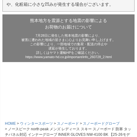
や、化粧箱に小さな凹みが発生する場合がございます。
熊本地方を震源とする地震の影響による
お荷物のお届けについて
7月28日に発生した熊本地震の影響により、
被害に遭われた地域の皆さまに心よりお見舞い申し上げます。
この影響により、一部地域での集荷・配送の停止や
遅延が発生しております。
詳しくはヤマト運輸HPをご確認ください。
https://www.yamato-hd.co.jp/important/info_260728_2.html
HOME
ウィンタースポーツ
スノーボード
スノーボードグローブ
ノースピーク north peak メンズ レディース スキー スノーボード 防寒 タッ
チパネル対応 インナーグローブ INNER GLOVES NW-4100 BK 【25-26モデ