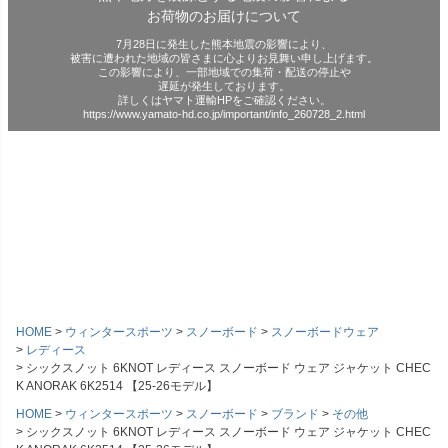
お荷物のお届けについて
7月28日に発生した熊本地震の影響により、
被害に遭われた地域の皆さまに心よりお見舞い申し上げます。
この影響により、一部地域での集荷・配送の停止や
遅延が発生しております。
詳しくはヤマト運輸HPをご確認ください。
https://www.yamato-hd.co.jp/important/info_260728_2.html
HOME
ウィンタースポーツ
スノーボード
スノーボードウェア
レディース
シックスノット 6KNOT レディース スノーボード ウェア ジャケット CHEC
K ANORAK 6K2514 【25-26モデル】
HOME
ウィンタースポーツ
スノーボード
ブランド
その他
シックスノット 6KNOT レディース スノーボード ウェア ジャケット CHEC