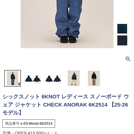
シックスノット 6KNOT レディース スノーボード ウ
ェア ジャケット CHECK ANORAK 6K2514 【25-26
モデル】
商品番号
s-03-6knot-6k2514
定価・OPEN
¥
19,800
のところ