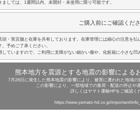
きましては、1週間以内、未開封・未使用に限り可能です。
ご購入前にご確認くだ
店頭・実店舗と在庫を共有しております。在庫管理には細心の注意を払
す。予めご了承ください。
用していますので、ご利用に支障がない細かい傷や、化粧箱に小さな凹
熊本地方を震源とする地震の影響による
7月28日に発生した熊本地震の影響により、被害に遭われた地域
この影響により、一部地域での集荷・配送の停止や
詳しくはヤマト運輸HPをご確認く
https://www.yamato-hd.co.jp/important/inf