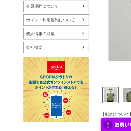
マリン
会員規約について
スケートボード
野球・ソフトボール
ポイント利用規約について
ゴルフ
卓球用品
個人情報の取扱
健康器具・サポーター
スポーツアクセサリー
会社概要
バッグ・サングラス
ハンドボール用品
ラグビー用品
グランドゴルフ
【配送について