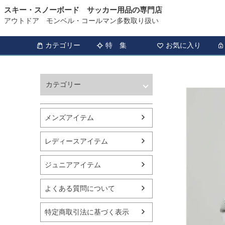
スキー・スノーボード サッカー用品の専門店
アウトドア モンベル・コールマン多数取り扱い
カテゴリー
特 集
お気に入り
カテゴリー
ウィンタースポーツ
サッカー・フットサル
メンズアイテム
アウトドア
トレッキング
レディースアイテム
バスケットボール
シューズ
ジュニアアイテム
ランニング用品
スポーツアパレル
よくある質問について
テニス
バレーボール
特定商取引法に基づく表示
フィットネス用品
スイミング用品