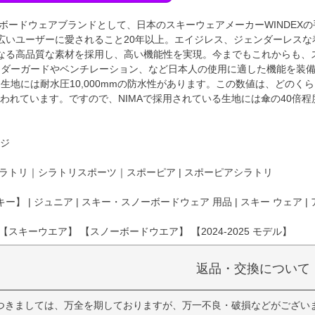
ーボードウェアブランドとして、日本のスキーウェアメーカーWINDEX
広いユーザーに愛されること20年以上。エイジレス、ジェンダーレス
なる高品質な素材を採用し、高い機能性を実現。今までもこれからも、
パウダーガードやベンチレーション、など日本人の使用に適した機能を装
する生地には耐水圧10,000mmの防水性があります。この数値は、どの
といわれています。ですので、NIMAで採用されている生地には傘の40倍
ージ
ラトリ｜シラトリスポーツ｜スポーピア | スポーピアシラトリ
ー】 | ジュニア | スキー・スノーボードウェア 用品 | スキー ウェア 
【スキーウエア】 【スノーボードウエア】 【2024-2025 モデル】
返品・交換について
つきましては、万全を期しておりますが、万一不良・破損などがござい