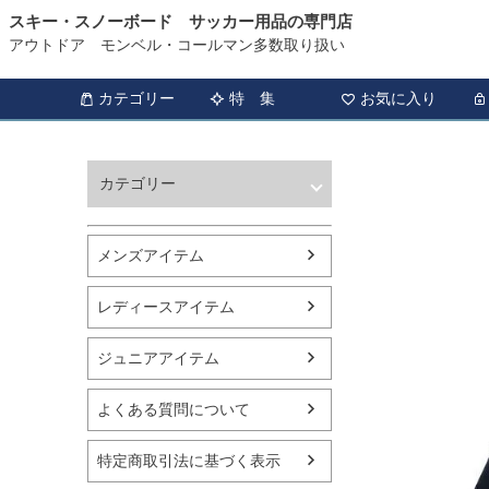
スキー・スノーボード サッカー用品の専門店
アウトドア モンベル・コールマン多数取り扱い
カテゴリー
特 集
お気に入り
カテゴリー
ウィンタースポーツ
サッカー・フットサル
メンズアイテム
アウトドア
トレッキング
レディースアイテム
バスケットボール
シューズ
ジュニアアイテム
ランニング用品
スポーツアパレル
よくある質問について
テニス
バレーボール
特定商取引法に基づく表示
フィットネス用品
スイミング用品