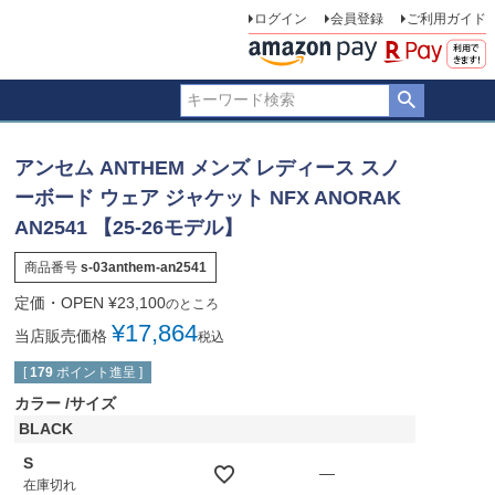
ログイン
会員登録
ご利用ガイド
アンセム ANTHEM メンズ レディース スノ
ーボード ウェア ジャケット NFX ANORAK
AN2541 【25-26モデル】
商品番号
s-03anthem-an2541
定価・OPEN
¥
23,100
のところ
¥
17,864
当店販売価格
税込
[
179
ポイント進呈 ]
カラー
サイズ
BLACK
S
—
在庫切れ