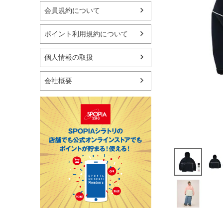
マリン
会員規約について
スケートボード
野球・ソフトボール
ポイント利用規約について
ゴルフ
卓球用品
個人情報の取扱
健康器具・サポーター
スポーツアクセサリー
会社概要
バッグ・サングラス
ハンドボール用品
ラグビー用品
グランドゴルフ