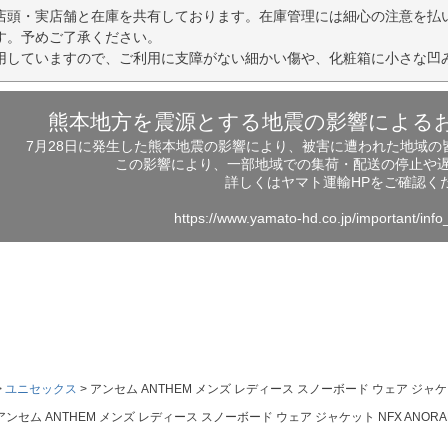
店頭・実店舗と在庫を共有しております。在庫管理には細心の注意を払
す。予めご了承ください。
用していますので、ご利用に支障がない細かい傷や、化粧箱に小さな凹
熊本地方を震源とする地震の影響による
7月28日に発生した熊本地震の影響により、被害に遭われた地域
この影響により、一部地域での集荷・配送の停止や
詳しくはヤマト運輸HPをご確認く
https://www.yamato-hd.co.jp/important/inf
ユニセックス
アンセム ANTHEM メンズ レディース スノーボード ウェア ジャケット 
アンセム ANTHEM メンズ レディース スノーボード ウェア ジャケット NFX ANORAK 