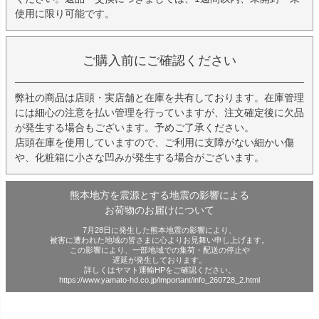
使用に限り可能です。
ご購入前にご確認ください
弊社の商品は店頭・実店舗と在庫を共有しております。在庫管理
には細心の注意を払い管理を行っていますが、注文確定後に欠品
が発生する場合もございます。予めご了承ください。
店頭在庫を使用していますので、ご利用に支障がない細かい傷
や、化粧箱に小さな凹みが発生する場合がございます。
熊本地方を震源とする地震の影響による
お荷物のお届けについて
7月28日に発生した熊本地震の影響により、
被害に遭われた地域の皆さまに心よりお見舞い申し上げます。
この影響により、一部地域での集荷・配送の停止や
遅延が発生しております。
詳しくはヤマト運輸HPをご確認ください。
https://www.yamato-hd.co.jp/important/info_260728_2.html