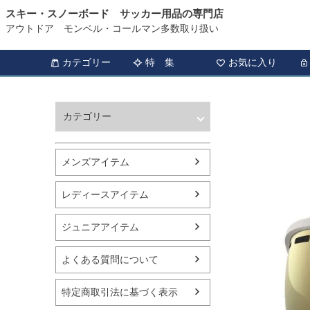
スキー・スノーボード サッカー用品の専門店
アウトドア モンベル・コールマン多数取り扱い
カテゴリー
特 集
お気に入り
カテゴリー
ウィンタースポーツ
サッカー・フットサル
メンズアイテム
アウトドア
トレッキング
レディースアイテム
バスケットボール
シューズ
ジュニアアイテム
ランニング用品
スポーツアパレル
よくある質問について
テニス
バレーボール
特定商取引法に基づく表示
フィットネス用品
スイミング用品