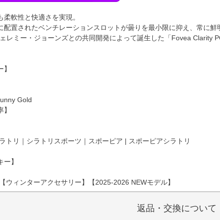
も柔軟性と快適さを実現。
に配置されたベンチレーションスロットが曇りを最小限に抑え、常に鮮
nesジェレミー・ジョーンズとの共同開発によって誕生した「Fovea Clar
ー】
】
Sunny Gold
率】
ラトリ｜シラトリスポーツ｜スポーピア | スポーピアシラトリ
キー】
【ウィンターアクセサリー】【2025-2026 NEWモデル】
返品・交換について