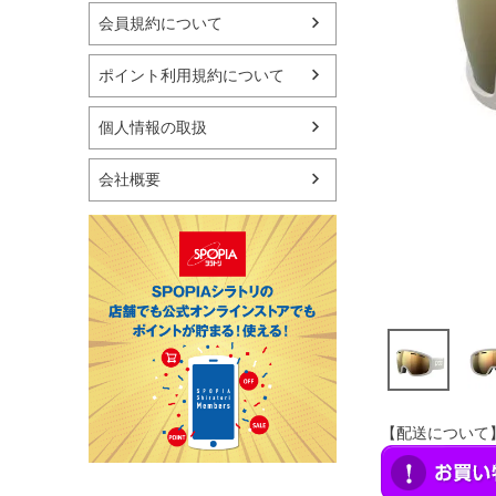
マリン
会員規約について
スケートボード
野球・ソフトボール
ポイント利用規約について
ゴルフ
卓球用品
個人情報の取扱
健康器具・サポーター
スポーツアクセサリー
会社概要
バッグ・サングラス
ハンドボール用品
ラグビー用品
グランドゴルフ
【配送について