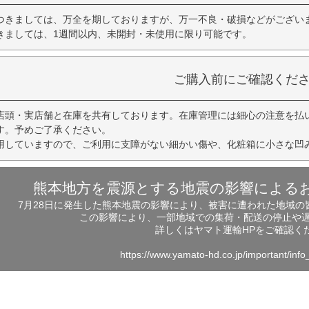
つきましては、万全を期しておりますが、万一不良・破損などがござい
きましては、1週間以内、未開封・未使用に限り可能です。
ご購入前にご確認くだ
店頭・実店舗と在庫を共有しております。在庫管理には細心の注意を払
す。予めご了承ください。
用していますので、ご利用に支障がない細かい傷や、化粧箱に小さな凹
熊本地方を震源とする地震の影響による
7月28日に発生した熊本地震の影響により、被害に遭われた地域
この影響により、一部地域での集荷・配送の停止や
詳しくはヤマト運輸HPをご確認く
https://www.yamato-hd.co.jp/important/inf