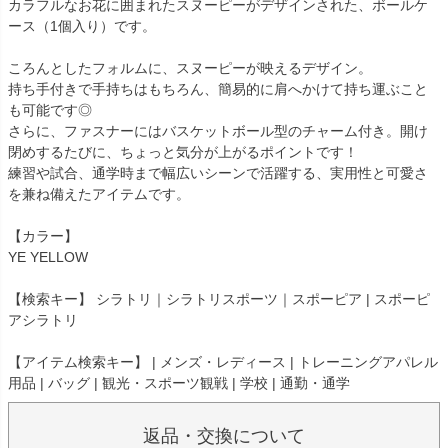
カラフルなお花に囲まれたスヌーピーがデザインされた、ボールケ
ース（1個入り）です。
ころんとしたフォルムに、スヌーピーが映えるデザイン。
持ち手付きで手持ちはもちろん、簡易的に肩へかけて持ち運ぶこと
も可能です◎
さらに、ファスナーにはバスケットボール型のチャーム付き。開け
閉めするたびに、ちょっと気分が上がるポイントです！
練習や試合、通学時まで幅広いシーンで活躍する、実用性と可愛さ
を兼ね備えたアイテムです。
【カラー】
YE YELLOW
【検索キー】 シラトリ｜シラトリスポーツ｜スポーピア | スポーピ
アシラトリ
【アイテム検索キー】 | メンズ・レディース | トレーニングアパレル
用品 | バッグ | 観光・スポーツ観戦 | 学校 | 通勤・通学
返品・交換について