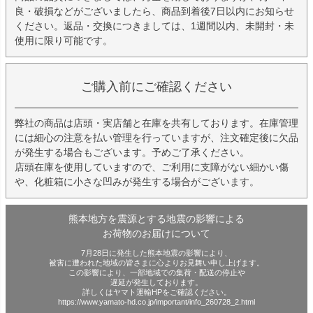
良・破損などがございましたら、商品到着後7日以内にお知らせ
ください。返品・交換につきましては、1週間以内、未開封・未
使用に限り可能です。
ご購入前にご確認ください
弊社の商品は店頭・実店舗と在庫を共有しております。在庫管理
には細心の注意を払い管理を行っていますが、注文確定後に欠品
が発生する場合もございます。予めご了承ください。
店頭在庫を使用していますので、ご利用に支障がない細かい傷
や、化粧箱に小さな凹みが発生する場合がございます。
熊本地方を震源とする地震の影響による
お荷物のお届けについて
7月28日に発生した熊本地震の影響により、
被害に遭われた地域の皆さまに心よりお見舞い申し上げます。
この影響により、一部地域での集荷・配送の停止や
遅延が発生しております。
詳しくはヤマト運輸HPをご確認ください。
https://www.yamato-hd.co.jp/important/info_260728_2.html