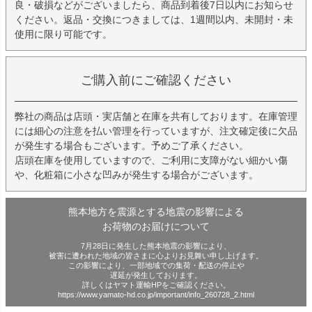
良・破損などがございましたら、商品到着後7日以内にお知らせ
ください。返品・交換につきましては、1週間以内、未開封・未
使用に限り可能です。
ご購入前にご確認ください
弊社の商品は店頭・実店舗と在庫を共有しております。在庫管理
には細心の注意を払い管理を行っていますが、注文確定後に欠品
が発生する場合もございます。予めご了承ください。
店頭在庫を使用していますので、ご利用に支障がない細かい傷
や、化粧箱に小さな凹みが発生する場合がございます。
熊本地方を震源とする地震の影響による
お荷物のお届けについて
7月28日に発生した熊本地震の影響により、
被害に遭われた地域の皆さまに心よりお見舞い申し上げます。
この影響により、一部地域での集荷・配送の停止や
遅延が発生しております。
詳しくはヤマト運輸HPをご確認ください。
https://www.yamato-hd.co.jp/important/info_260728_2.html