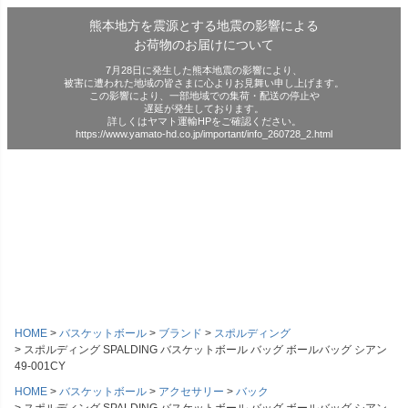
熊本地方を震源とする地震の影響による
お荷物のお届けについて
7月28日に発生した熊本地震の影響により、
被害に遭われた地域の皆さまに心よりお見舞い申し上げます。
この影響により、一部地域での集荷・配送の停止や
遅延が発生しております。
詳しくはヤマト運輸HPをご確認ください。
https://www.yamato-hd.co.jp/important/info_260728_2.html
HOME
バスケットボール
ブランド
スポルディング
スポルディング SPALDING バスケットボール バッグ ボールバッグ シアン
49-001CY
HOME
バスケットボール
アクセサリー
バック
スポルディング SPALDING バスケットボール バッグ ボールバッグ シアン