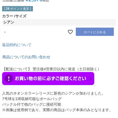
当店販売価格
税込
[
29
ポイント進呈 ]
カラー
サイズ
シアン
-
カートに入れる
返品特約について
商品についてのお問い合わせ
【配送について】 受注後4営業日以内に発送（土日祝除く）
人気のネオンカラーシリーズに新色のシアンが加わりました。
7号球を1球収納可能なボールバッグ
バックル付で他のバッグに接続可能
※画像は使用例であり、実際の商品はバッグ本体のみとなります。