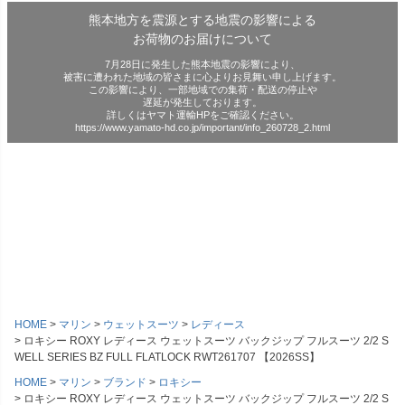
熊本地方を震源とする地震の影響による
お荷物のお届けについて
7月28日に発生した熊本地震の影響により、
被害に遭われた地域の皆さまに心よりお見舞い申し上げます。
この影響により、一部地域での集荷・配送の停止や
遅延が発生しております。
詳しくはヤマト運輸HPをご確認ください。
https://www.yamato-hd.co.jp/important/info_260728_2.html
HOME
マリン
ウェットスーツ
レディース
ロキシー ROXY レディース ウェットスーツ バックジップ フルスーツ 2/2 S
WELL SERIES BZ FULL FLATLOCK RWT261707 【2026SS】
HOME
マリン
ブランド
ロキシー
ロキシー ROXY レディース ウェットスーツ バックジップ フルスーツ 2/2 S