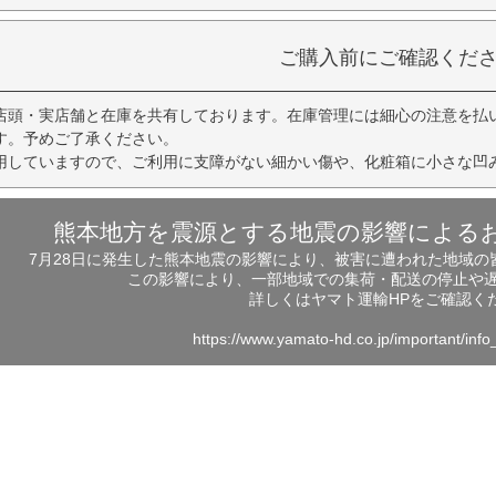
ご購入前にご確認くだ
店頭・実店舗と在庫を共有しております。在庫管理には細心の注意を払
す。予めご了承ください。
用していますので、ご利用に支障がない細かい傷や、化粧箱に小さな凹
熊本地方を震源とする地震の影響による
7月28日に発生した熊本地震の影響により、被害に遭われた地域
この影響により、一部地域での集荷・配送の停止や
詳しくはヤマト運輸HPをご確認く
https://www.yamato-hd.co.jp/important/inf