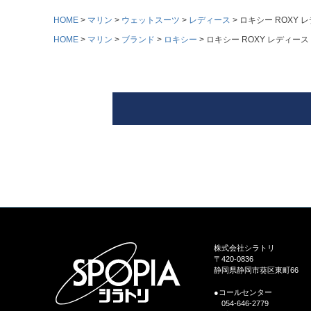
HOME
マリン
ウェットスーツ
レディース
ロキシー ROXY レデ
HOME
マリン
ブランド
ロキシー
ロキシー ROXY レディース ウェッ
株式会社シラトリ
〒420-0836
静岡県静岡市葵区東町66
●コールセンター
054-646-2779