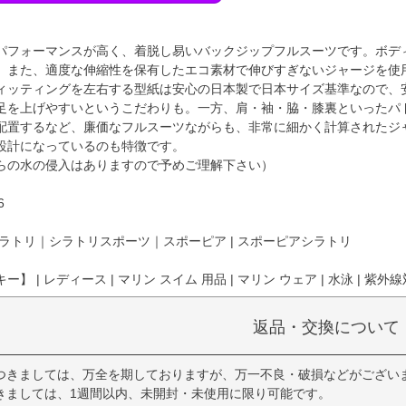
パフォーマンスが高く、着脱し易いバックジップフルスーツです。ボディ
。また、適度な伸縮性を保有したエコ素材で伸びすぎないジャージを使
ィッティングを左右する型紙は安心の日本製で日本サイズ基準なので、
足を上げやすいというこだわりも。一方、肩・袖・脇・膝裏といったパ
配置するなど、廉価なフルスーツながらも、非常に細かく計算されたジ
設計になっているのも特徴です。
らの水の侵入はありますので予めご理解下さい）
6
ラトリ｜シラトリスポーツ｜スポーピア | スポーピアシラトリ
】 | レディース | マリン スイム 用品 | マリン ウェア | 水泳 | 紫外
返品・交換について
つきましては、万全を期しておりますが、万一不良・破損などがござい
きましては、1週間以内、未開封・未使用に限り可能です。