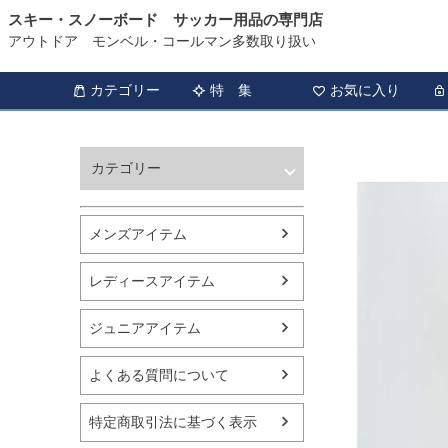
スキー・スノーボード サッカー用品の専門店
アウトドア モンベル・コールマン多数取り扱い
カテゴリー
特 集
お気に入り
カテゴリー
ウィンタースポーツ
サッカー・フットサル
メンズアイテム
アウトドア
トレッキング
レディースアイテム
バスケットボール
シューズ
ジュニアアイテム
ランニング用品
スポーツアパレル
よくある質問について
テニス
バレーボール
特定商取引法に基づく表示
フィットネス用品
スイミング用品