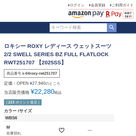
ログイン
会員登録
ご利用ガイド
ロキシー ROXY レディース ウェットスーツ
2/2 SWELL SERIES BZ FULL FLATLOCK
RWT251707 【2025SS】
商品番号
s-04roxy-rwt251707
定価・OPEN
¥
27,940
のところ
¥
22,280
当店販売価格
税込
[
223
ポイント進呈 ]
カラー
サイズ
WBS6
M
—
在庫切れ