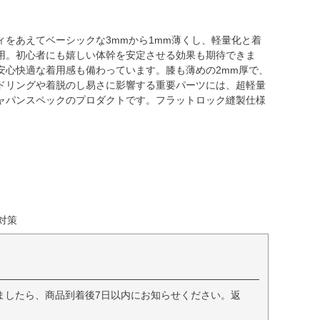
をあえてベーシックな3mmから1mm薄くし、軽量化と着
用。初心者にも嬉しい体幹を安定させる効果も期待できま
安心快適な着用感も備わっています。膝も薄めの2mm厚で、
ドリングや着脱のし易さに影響する重要パーツには、超軽量
ャパンスペックのプロダクトです。フラットロック縫製仕様
線対策
ましたら、商品到着後7日以内にお知らせください。返