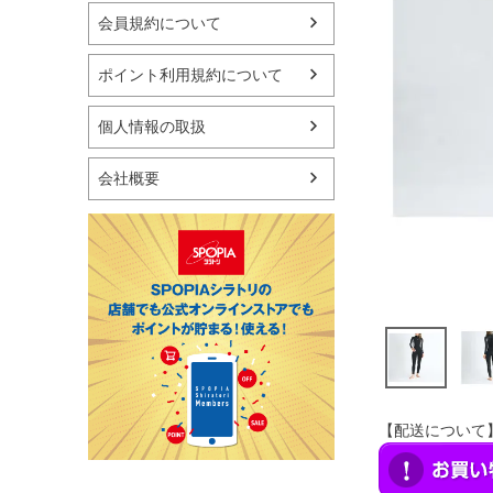
マリン
会員規約について
スケートボード
野球・ソフトボール
ポイント利用規約について
ゴルフ
卓球用品
個人情報の取扱
健康器具・サポーター
スポーツアクセサリー
会社概要
バッグ・サングラス
ハンドボール用品
ラグビー用品
グランドゴルフ
【配送について