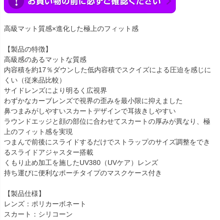
高級マット質感×進化した極上のフィット感
【製品の特徴】
高級感のあるマットな質感
内容積を約17％ダウンした低内容積でスクイズによる圧迫を感じに
くい（従来品比較）
サイドレンズにより明るく広視界
わずかなカーブレンズで視界の歪みを最小限に抑えました
鼻つまみがしやすいスカートデザインで耳抜きしやすい
ラウンドエッジと顔の部位に合わせてスカートの厚みが異なり、極
上のフィット感を実現
つまんで前後にスライドするだけでストラップのサイズ調整をでき
るスライドアジャスター搭載
くもり止め加工を施したUV380（UVケア）レンズ
持ち運びに便利なポーチタイプのマスクケース付き
【製品仕様】
レンズ：ポリカーボネート
スカート：シリコーン