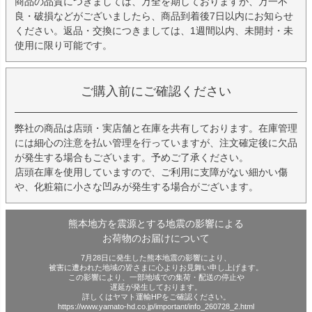
商品の品質につきましては、万全を期しておりますが、万一不
良・破損などがございましたら、商品到着後7日以内にお知らせ
ください。返品・交換につきましては、1週間以内、未開封・未
使用に限り可能です。
ご購入前にご確認ください
弊社の商品は店頭・実店舗と在庫を共有しております。在庫管理
には細心の注意を払い管理を行っていますが、注文確定後に欠品
が発生する場合もございます。予めご了承ください。
店頭在庫を使用していますので、ご利用に支障がない細かい傷
や、化粧箱に小さな凹みが発生する場合がございます。
熊本地方を震源とする地震の影響による
お荷物のお届けについて
7月28日に発生した熊本地震の影響により、
被害に遭われた地域の皆さまに心よりお見舞い申し上げます。
この影響により、一部地域での集荷・配送の停止や
遅延が発生しております。
詳しくはヤマト運輸HPをご確認ください。
https://www.yamato-hd.co.jp/important/info_260728_2.html