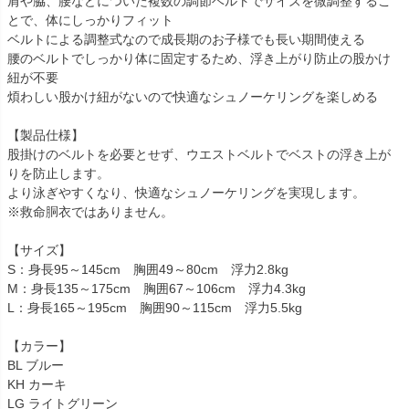
肩や脇、腰などについた複数の調節ベルトでサイズを微調整するこ
とで、体にしっかりフィット
ベルトによる調整式なので成長期のお子様でも長い期間使える
腰のベルトでしっかり体に固定するため、浮き上がり防止の股かけ
紐が不要
煩わしい股かけ紐がないので快適なシュノーケリングを楽しめる
【製品仕様】
股掛けのベルトを必要とせず、ウエストベルトでベストの浮き上が
りを防止します。
より泳ぎやすくなり、快適なシュノーケリングを実現します。
※救命胴衣ではありません。
【サイズ】
S：身長95～145cm 胸囲49～80cm 浮力2.8kg
M：身長135～175cm 胸囲67～106cm 浮力4.3kg
L：身長165～195cm 胸囲90～115cm 浮力5.5kg
【カラー】
BL ブルー
KH カーキ
LG ライトグリーン