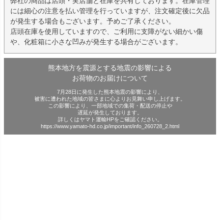
弊社の商品は店頭・実店舗と在庫を共有しております。在庫管理
には細心の注意を払い管理を行っていますが、注文確定後に欠品
が発生する場合もございます。予めご了承ください。
店頭在庫を使用していますので、ご利用に支障がない細かい傷
や、化粧箱に小さな凹みが発生する場合がございます。
熊本地方を震源とする地震の影響による
お荷物のお届けについて
7月28日に発生した熊本地震の影響により、
被害に遭われた地域の皆さまに心よりお見舞い申し上げます。
この影響により、一部地域での集荷・配送の停止や
遅延が発生しております。
詳しくはヤマト運輸HPをご確認ください。
https://www.yamato-hd.co.jp/important/info_260728_2.html