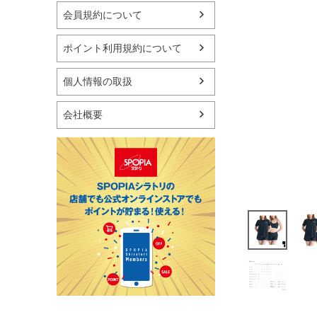
マリン
会員規約について
スケートボード
野球・ソフトボール
ポイント利用規約について
ゴルフ
卓球用品
個人情報の取扱
健康器具・サポーター
スポーツアクセサリー
会社概要
バッグ・サングラス
ハンドボール用品
ラグビー用品
グランドゴルフ