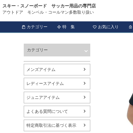
スキー・スノーボード サッカー用品の専門店
アウトドア モンベル・コールマン多数取り扱い
カテゴリー
特 集
お気に入り
カテゴリー
ウィンタースポーツ
サッカー・フットサル
メンズアイテム
アウトドア
トレッキング
レディースアイテム
バスケットボール
シューズ
ジュニアアイテム
ランニング用品
スポーツアパレル
よくある質問について
テニス
バレーボール
特定商取引法に基づく表示
フィットネス用品
スイミング用品