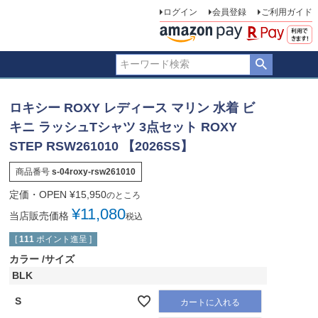
ログイン
会員登録
ご利用ガイド
ロキシー ROXY レディース マリン 水着 ビ
キニ ラッシュTシャツ 3点セット ROXY
STEP RSW261010 【2026SS】
商品番号
s-04roxy-rsw261010
定価・OPEN
¥
15,950
のところ
¥
11,080
当店販売価格
税込
[
111
ポイント進呈 ]
カラー
サイズ
BLK
S
カートに入れる