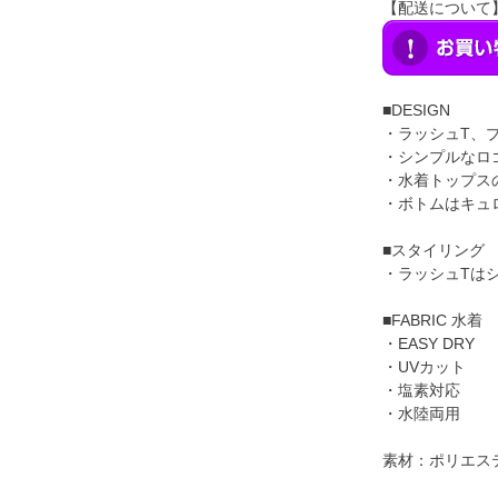
【配送について
■DESIGN
・ラッシュT、
・シンプルなロ
・水着トップス
・ボトムはキュ
■スタイリング
・ラッシュTは
■FABRIC 
・EASY DRY
・UVカット
・塩素対応
・水陸両用
素材：ポリエステ