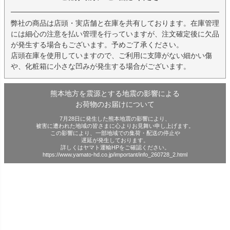
弊社の商品は店頭・実店舗と在庫を共有しております。在庫管理
には細心の注意を払い管理を行っていますが、注文確定後に欠品
が発生する場合もございます。予めご了承ください。
店頭在庫を使用していますので、ご利用に支障がない細かい傷
や、化粧箱に小さな凹みが発生する場合がございます。
熊本地方を震源とする地震の影響による
お荷物のお届けについて
7月28日に発生した熊本地震の影響により、
被害に遭われた地域の皆さまに心よりお見舞い申し上げます。
この影響により、一部地域での集荷・配送の停止や
遅延が発生しております。
詳しくはヤマト運輸HPをご確認ください。
https://www.yamato-hd.co.jp/important/info_260728_2.html