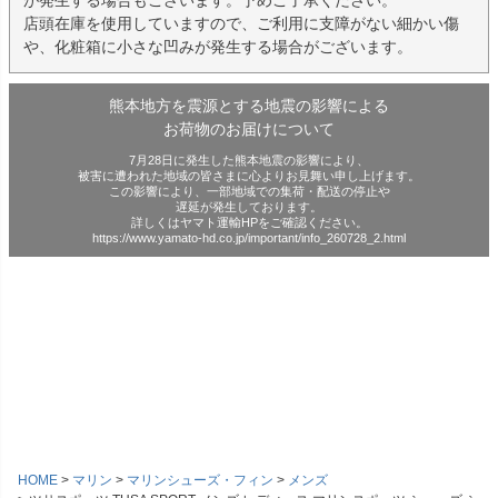
が発生する場合もございます。予めご了承ください。
店頭在庫を使用していますので、ご利用に支障がない細かい傷
や、化粧箱に小さな凹みが発生する場合がございます。
熊本地方を震源とする地震の影響による
お荷物のお届けについて
7月28日に発生した熊本地震の影響により、
被害に遭われた地域の皆さまに心よりお見舞い申し上げます。
この影響により、一部地域での集荷・配送の停止や
遅延が発生しております。
詳しくはヤマト運輸HPをご確認ください。
https://www.yamato-hd.co.jp/important/info_260728_2.html
HOME
マリン
マリンシューズ・フィン
メンズ