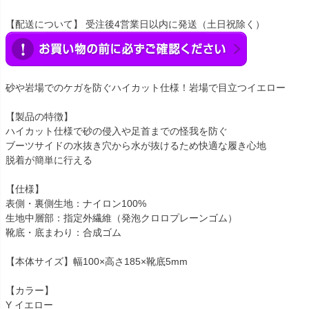
【配送について】 受注後4営業日以内に発送（土日祝除く）
砂や岩場でのケガを防ぐハイカット仕様！岩場で目立つイエロー
【製品の特徴】
ハイカット仕様で砂の侵入や足首までの怪我を防ぐ
ブーツサイドの水抜き穴から水が抜けるため快適な履き心地
脱着が簡単に行える
【仕様】
表側・裏側生地：ナイロン100%
生地中層部：指定外繊維（発泡クロロプレーンゴム）
靴底・底まわり：合成ゴム
【本体サイズ】幅100×高さ185×靴底5mm
【カラー】
Y イエロー