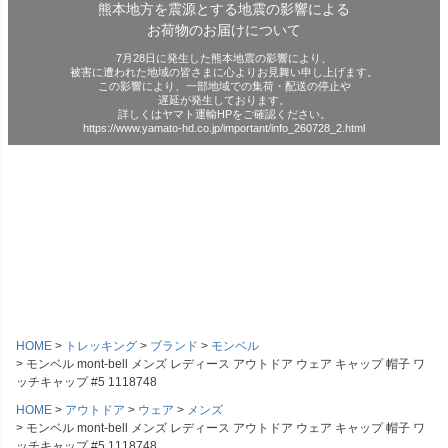
熊本地方を震源とする地震の影響による
お荷物のお届けについて
7月28日に発生した熊本地震の影響により、
被害に遭われた地域の皆さまに心よりお見舞い申し上げます。
この影響により、一部地域での集荷・配送の停止や
遅延が発生しております。
詳しくはヤマト運輸HPをご確認ください。
https://www.yamato-hd.co.jp/important/info_260728_2.html
HOME
トレッキング
ブランド
モンベル
モンベル mont-bell メンズ レディース アウトドア ウェア キャップ 帽子 ワ
ッチキャップ #5 1118748
HOME
アウトドア
ウェア
メンズ
モンベル mont-bell メンズ レディース アウトドア ウェア キャップ 帽子 ワ
ッチキャップ #5 1118748