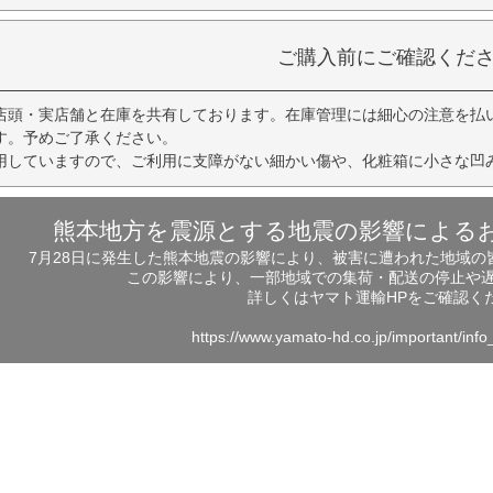
ご購入前にご確認くだ
店頭・実店舗と在庫を共有しております。在庫管理には細心の注意を払
す。予めご了承ください。
用していますので、ご利用に支障がない細かい傷や、化粧箱に小さな凹
熊本地方を震源とする地震の影響による
7月28日に発生した熊本地震の影響により、被害に遭われた地域
この影響により、一部地域での集荷・配送の停止や
詳しくはヤマト運輸HPをご確認く
https://www.yamato-hd.co.jp/important/inf