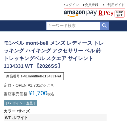
ログイン
会員登録
ご利用ガイド
モンベル mont-bell メンズ レディース トレ
ッキング ハイキング アクセサリー ベル 鈴
トレッキングベル スクエア サイレント
1134331 WT 【2026SS】
商品番号
s-41montbell-1134331-wt
定価・OPEN
¥
1,701
のところ
¥
1,700
当店販売価格
税込
[
17
ポイント進呈 ]
カラー
サイズ
WT ホワイト
-