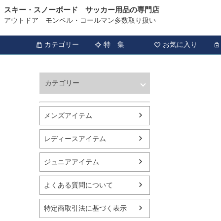
スキー・スノーボード サッカー用品の専門店
アウトドア モンベル・コールマン多数取り扱い
カテゴリー
特 集
お気に入り
カテゴリー
ウィンタースポーツ
サッカー・フットサル
メンズアイテム
アウトドア
トレッキング
レディースアイテム
バスケットボール
シューズ
ジュニアアイテム
ランニング用品
スポーツアパレル
よくある質問について
テニス
バレーボール
特定商取引法に基づく表示
フィットネス用品
スイミング用品