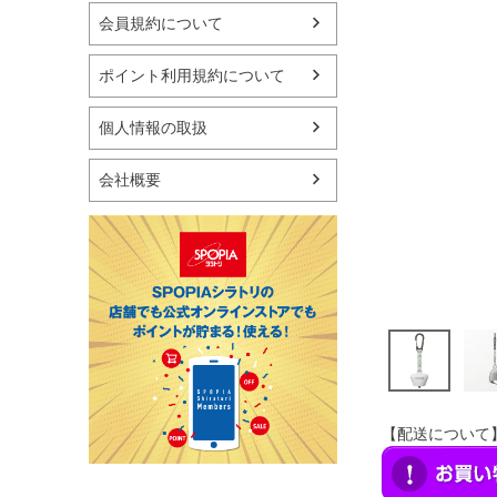
マリン
会員規約について
スケートボード
野球・ソフトボール
ポイント利用規約について
ゴルフ
卓球用品
個人情報の取扱
健康器具・サポーター
スポーツアクセサリー
会社概要
バッグ・サングラス
ハンドボール用品
ラグビー用品
グランドゴルフ
【配送について