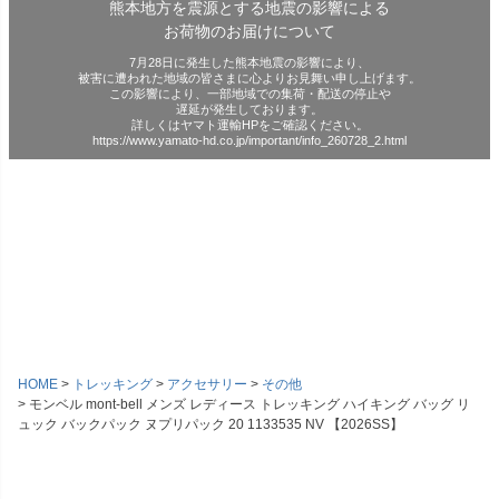
熊本地方を震源とする地震の影響による
お荷物のお届けについて
7月28日に発生した熊本地震の影響により、
被害に遭われた地域の皆さまに心よりお見舞い申し上げます。
この影響により、一部地域での集荷・配送の停止や
遅延が発生しております。
詳しくはヤマト運輸HPをご確認ください。
https://www.yamato-hd.co.jp/important/info_260728_2.html
HOME
トレッキング
アクセサリー
その他
モンベル mont-bell メンズ レディース トレッキング ハイキング バッグ リ
ュック バックパック ヌプリパック 20 1133535 NV 【2026SS】