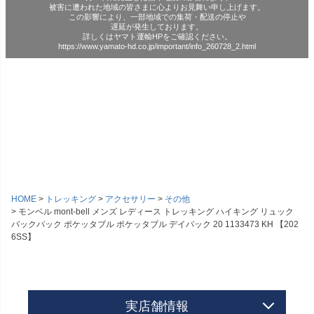
被害に遭われた地域の皆さまに心よりお見舞い申し上げます。
この影響により、一部地域での集荷・配送の停止や
遅延が発生しております。
詳しくはヤマト運輸HPをご確認ください。
https://www.yamato-hd.co.jp/important/info_260728_2.html
HOME
トレッキング
アクセサリー
その他
モンベル mont-bell メンズ レディース トレッキング ハイキング リュック
バックパック ポケッタブル ポケッタブル デイパック 20 1133473 KH 【202
6SS】
実店舗情報