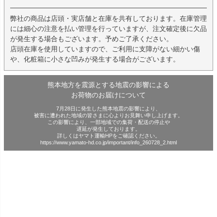
弊社の商品は店頭・実店舗と在庫を共有しております。在庫管理
には細心の注意を払い管理を行っていますが、注文確定後に欠品
が発生する場合もございます。予めご了承ください。
店頭在庫を使用していますので、ご利用に支障がない細かい傷
や、化粧箱に小さな凹みが発生する場合がございます。
熊本地方を震源とする地震の影響による
お荷物のお届けについて
7月28日に発生した熊本地震の影響により、
被害に遭われた地域の皆さまに心よりお見舞い申し上げます。
この影響により、一部地域での集荷・配送の停止や
遅延が発生しております。
詳しくはヤマト運輸HPをご確認ください。
https://www.yamato-hd.co.jp/important/info_260728_2.html