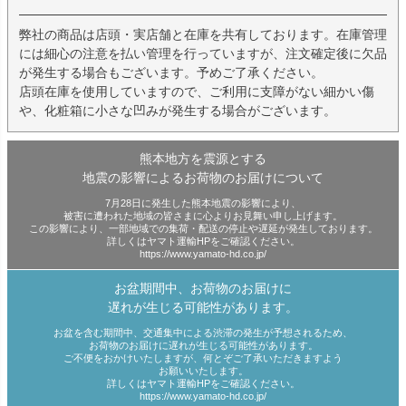
弊社の商品は店頭・実店舗と在庫を共有しております。在庫管理
には細心の注意を払い管理を行っていますが、注文確定後に欠品
が発生する場合もございます。予めご了承ください。
店頭在庫を使用していますので、ご利用に支障がない細かい傷
や、化粧箱に小さな凹みが発生する場合がございます。
熊本地方を震源とする
地震の影響によるお荷物のお届けについて
7月28日に発生した熊本地震の影響により、
被害に遭われた地域の皆さまに心よりお見舞い申し上げます。
この影響により、一部地域での集荷・配送の停止や遅延が発生しております。
詳しくはヤマト運輸HPをご確認ください。
https://www.yamato-hd.co.jp/
お盆期間中、お荷物のお届けに
遅れが生じる可能性があります。
お盆を含む期間中、交通集中による渋滞の発生が予想されるため、
お荷物のお届けに遅れが生じる可能性があります。
ご不便をおかけいたしますが、何とぞご了承いただきますよう
お願いいたします。
詳しくはヤマト運輸HPをご確認ください。
https://www.yamato-hd.co.jp/