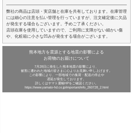
弊社の商品は店頭・実店舗と在庫を共有しております。在庫管理
には細心の注意を払い管理を行っていますが、注文確定後に欠品
が発生する場合もございます。予めご了承ください。
店頭在庫を使用していますので、ご利用に支障がない細かい傷
や、化粧箱に小さな凹みが発生する場合がございます。
熊本地方を震源とする地震の影響による
お荷物のお届けについて
7月28日に発生した熊本地震の影響により、
被害に遭われた地域の皆さまに心よりお見舞い申し上げます。
この影響により、一部地域での集荷・配送の停止や
遅延が発生しております。
詳しくはヤマト運輸HPをご確認ください。
https://www.yamato-hd.co.jp/important/info_260728_2.html