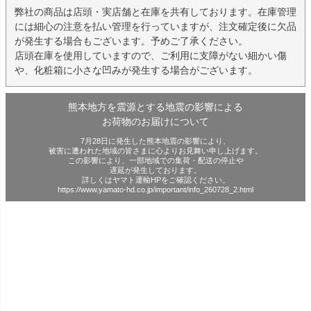
弊社の商品は店頭・実店舗と在庫を共有しております。在庫管理
には細心の注意を払い管理を行っていますが、注文確定後に欠品
が発生する場合もございます。予めご了承ください。
店頭在庫を使用していますので、ご利用に支障がない細かい傷
や、化粧箱に小さな凹みが発生する場合がございます。
熊本地方を震源とする地震の影響による
お荷物のお届けについて
7月28日に発生した熊本地震の影響により、
被害に遭われた地域の皆さまに心よりお見舞い申し上げます。
この影響により、一部地域での集荷・配送の停止や
遅延が発生しております。
詳しくはヤマト運輸HPをご確認ください。
https://www.yamato-hd.co.jp/important/info_260728_2.html