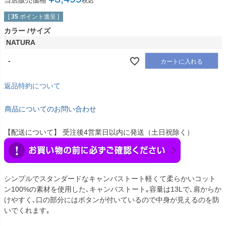
当店販売価格
税込
[
35
ポイント進呈 ]
カラー
サイズ
NATURA
-
カートに入れる
返品特約について
商品についてのお問い合わせ
【配送について】 受注後4営業日以内に発送（土日祝除く）
シンプルでスタンダードなキャンバストート軽くて柔らかいコット
ン100%の素材を使用した､キャンバストート｡容量は13Lで､肩からか
けやすく､口の部分にはボタンが付いているので中身が見えるのを防
いでくれます｡