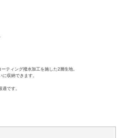
＞
水コーティング撥水加工を施した2層生地。
いに収納できます。
最適です。