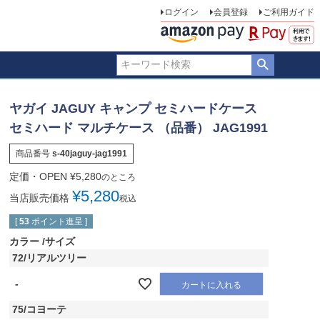
ログイン
会員登録
ご利用ガイド
ヤガイ JAGUY キャンプ セミハードケース
セミハード マルチケース （品番） JAG1991
商品番号
s-40jaguy-jag1991
定価・OPEN
¥
5,280
のところ
¥
5,280
当店販売価格
税込
[
53
ポイント進呈 ]
カラー
サイズ
72/リアルツリー
-
カートに入れる
75/コヨーテ