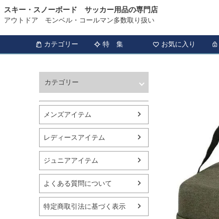
スキー・スノーボード サッカー用品の専門店
アウトドア モンベル・コールマン多数取り扱い
カテゴリー
特 集
お気に入り
カテゴリー
ウィンタースポーツ
サッカー・フットサル
メンズアイテム
アウトドア
トレッキング
レディースアイテム
バスケットボール
シューズ
ジュニアアイテム
ランニング用品
スポーツアパレル
よくある質問について
テニス
バレーボール
特定商取引法に基づく表示
フィットネス用品
スイミング用品