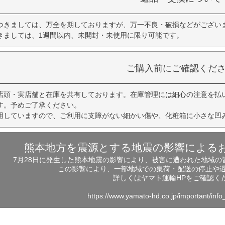
つきましては、万全を期しておりますが、万一不良・破損などがござい
きましては、1週間以内、未開封・未使用に限り可能です。
ご購入前にご確認くだ
店頭・実店舗と在庫を共有しております。在庫管理には細心の注意を払
す。予めご了承ください。
用していますので、ご利用に支障がない細かい傷や、化粧箱に小さな凹
熊本地方を震源とする地震の影響による
7月28日に発生した熊本地震の影響により、被害に遭われた地域
この影響により、一部地域での集荷・配送の停止や
詳しくはヤマト運輸HPをご確認く
https://www.yamato-hd.co.jp/important/inf