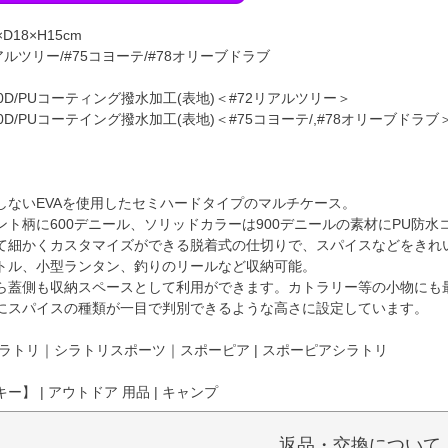
18×H15cm
アルツリー/#75コヨーテ/#78オリーブドラブ
0D/PUコーティング撥水加工(表地)＜#72リアルツリー＞
0D/PUコーテイング撥水加工(表地)＜#75コヨーテ/,#78オリーブドラブ
しないEVAを使用したセミハードタイプのマルチケース。
ント柄に600デニール、ソリッドカラーは900デニールの素材にPU防
て細かくカスタマイズができる脱着式の仕切りで、スパイスなどをきれ
トル、小型ランタン、釣りのリールなど収納可能。
ら蓋側も収納スペースとして利用ができます。カトラリー等の小物にも
にスパイスの種類が一目で判別できるような高さに設定しています。
ラトリ｜シラトリスポーツ｜スポーピア | スポーピアシラトリ
】 | アウトドア 用品 | キャンプ
返品・交換について