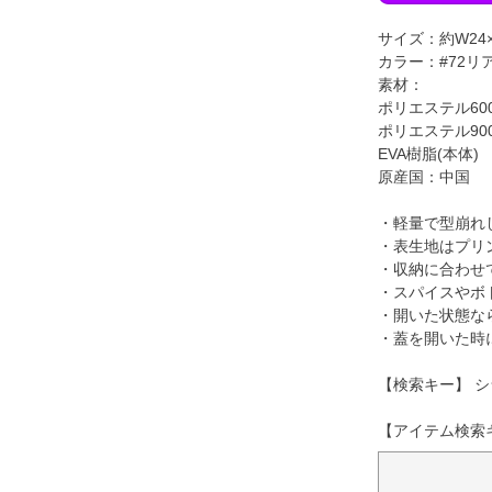
サイズ：約W24×D
カラー：#72リ
素材：
ポリエステル60
ポリエステル90
EVA樹脂(本体)
原産国：中国
・軽量で型崩れ
・表生地はプリ
・収納に合わせ
・スパイスやボ
・開いた状態な
・蓋を開いた時
【検索キー】 シ
【アイテム検索キー