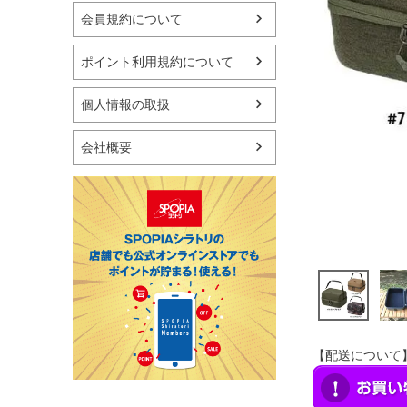
マリン
会員規約について
スケートボード
野球・ソフトボール
ポイント利用規約について
ゴルフ
卓球用品
個人情報の取扱
健康器具・サポーター
スポーツアクセサリー
会社概要
バッグ・サングラス
ハンドボール用品
ラグビー用品
グランドゴルフ
【配送について