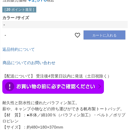
当店販売価格
税込
[
20
ポイント進呈 ]
カラー
サイズ
-
-
カートに入れる
返品特約について
商品についてのお問い合わせ
【配送について】 受注後4営業日以内に発送（土日祝除く）
耐久性と防水性に優れたパラフィン加工。
薪や、キャンプ小物などの持ち運びができる帆布製トートバッグ。
【材 質】：●本体／綿100％（パラフィン加工）・ベルト／ポリプ
ロピレン
【サイズ】：約480×180×370mm