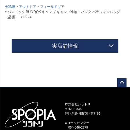
HOME
アウトドア
フィールドギア
バンドック BUNDOK キャンプ キャンプ小物・バック パラフィンバッグ
（品番） BD-924
実店舗情報
ペー
ジト
ップ
株式会社シラトリ
へ
〒420-0836
静岡県静岡市葵区東町66
●コールセンター
054-646-2779