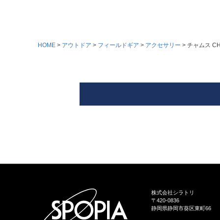
HOME
アウトドア
フィールドギア
アクセサリー
チャムス C
株式会社シラトリ
〒420-0836
静岡県静岡市葵区東町66