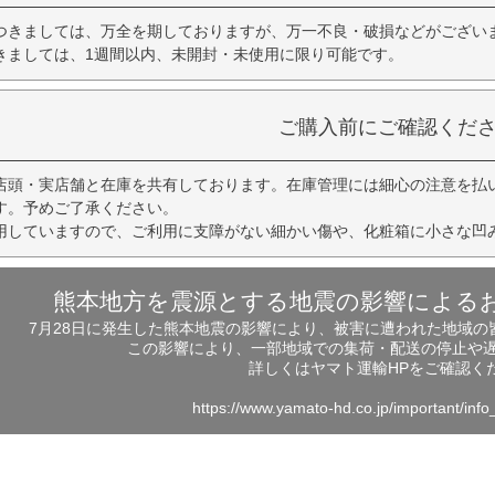
つきましては、万全を期しておりますが、万一不良・破損などがござい
きましては、1週間以内、未開封・未使用に限り可能です。
ご購入前にご確認くだ
店頭・実店舗と在庫を共有しております。在庫管理には細心の注意を払
す。予めご了承ください。
用していますので、ご利用に支障がない細かい傷や、化粧箱に小さな凹
熊本地方を震源とする地震の影響による
7月28日に発生した熊本地震の影響により、被害に遭われた地域
この影響により、一部地域での集荷・配送の停止や
詳しくはヤマト運輸HPをご確認く
https://www.yamato-hd.co.jp/important/inf