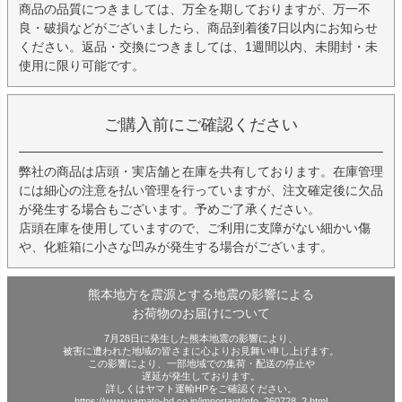
商品の品質につきましては、万全を期しておりますが、万一不
良・破損などがございましたら、商品到着後7日以内にお知らせ
ください。返品・交換につきましては、1週間以内、未開封・未
使用に限り可能です。
ご購入前にご確認ください
弊社の商品は店頭・実店舗と在庫を共有しております。在庫管理
には細心の注意を払い管理を行っていますが、注文確定後に欠品
が発生する場合もございます。予めご了承ください。
店頭在庫を使用していますので、ご利用に支障がない細かい傷
や、化粧箱に小さな凹みが発生する場合がございます。
熊本地方を震源とする地震の影響による
お荷物のお届けについて
7月28日に発生した熊本地震の影響により、
被害に遭われた地域の皆さまに心よりお見舞い申し上げます。
この影響により、一部地域での集荷・配送の停止や
遅延が発生しております。
詳しくはヤマト運輸HPをご確認ください。
https://www.yamato-hd.co.jp/important/info_260728_2.html