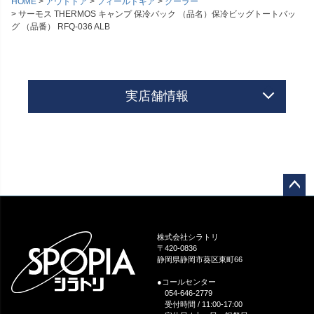
HOME
アウトドア
フィールドギア
クーラー
サーモス THERMOS キャンプ 保冷バック （品名）保冷ビッグトートバッ
グ （品番） RFQ-036 ALB
実店舗情報
ペー
ジト
ップ
株式会社シラトリ
へ
〒420-0836
静岡県静岡市葵区東町66
●コールセンター
054-646-2779
受付時間 / 11:00-17:00