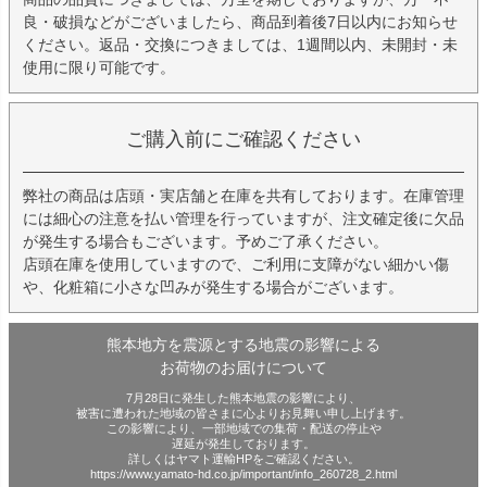
良・破損などがございましたら、商品到着後7日以内にお知らせ
ください。返品・交換につきましては、1週間以内、未開封・未
使用に限り可能です。
ご購入前にご確認ください
弊社の商品は店頭・実店舗と在庫を共有しております。在庫管理
には細心の注意を払い管理を行っていますが、注文確定後に欠品
が発生する場合もございます。予めご了承ください。
店頭在庫を使用していますので、ご利用に支障がない細かい傷
や、化粧箱に小さな凹みが発生する場合がございます。
熊本地方を震源とする地震の影響による
お荷物のお届けについて
7月28日に発生した熊本地震の影響により、
被害に遭われた地域の皆さまに心よりお見舞い申し上げます。
この影響により、一部地域での集荷・配送の停止や
遅延が発生しております。
詳しくはヤマト運輸HPをご確認ください。
https://www.yamato-hd.co.jp/important/info_260728_2.html