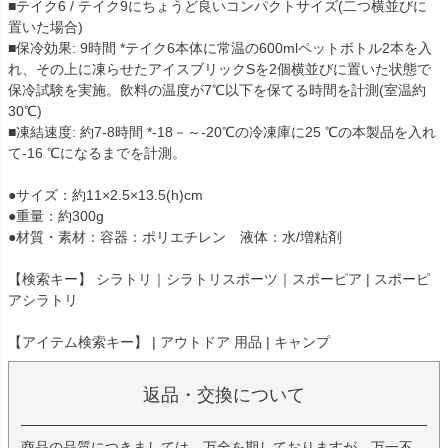
■テイク6 / テイク9にちょうど良いコンパクトサイズ(二つ横並びに
置いた場合)
■保冷効果: 9時間 *テイク6本体に常温の600mlペットボトル2本を入
れ、その上に凍らせたアイスブリックSを2個横並びに置いた状態で
保冷試験を実施。飲料の温度が7℃以下を保てる時間を計測(室温約
30℃)
■凍結速度: 約7-8時間 *-18－～-20℃の冷凍庫に25 ℃の本製品を入れ
て-16 ℃になるまでを計測。
●サイズ：約11×2.5×13.5(h)cm
●重量：約300g
●材質・素材：容器：ポリエチレン 液体：水/増粘剤
【検索キー】 シラトリ｜シラトリスポーツ｜スポーピア | スポーピ
アシラトリ
【アイテム検索キー】 | アウトドア 用品 | キャンプ
返品・交換について
商品の品質につきましては、万全を期しておりますが、万一不