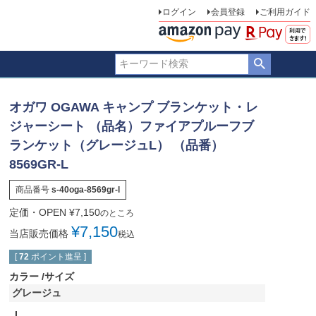
ログイン
会員登録
ご利用ガイド
オガワ OGAWA キャンプ ブランケット・レ
ジャーシート （品名）ファイアプルーフブ
ランケット（グレージュL） （品番）
8569GR-L
商品番号
s-40oga-8569gr-l
定価・OPEN
¥
7,150
のところ
¥
7,150
当店販売価格
税込
[
72
ポイント進呈 ]
カラー
サイズ
グレージュ
L