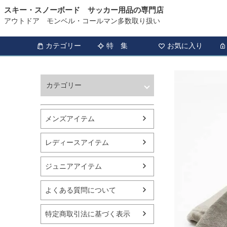
スキー・スノーボード サッカー用品の専門店
アウトドア モンベル・コールマン多数取り扱い
カテゴリー
特 集
お気に入り
カテゴリー
ウィンタースポーツ
サッカー・フットサル
メンズアイテム
アウトドア
トレッキング
レディースアイテム
バスケットボール
シューズ
ジュニアアイテム
ランニング用品
スポーツアパレル
よくある質問について
テニス
バレーボール
特定商取引法に基づく表示
フィットネス用品
スイミング用品