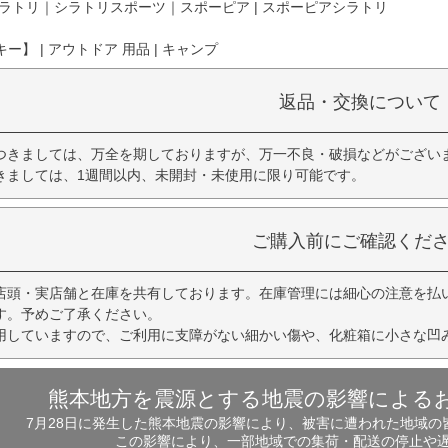
ラトリ｜シラトリスポーツ｜スポーピア | スポーピアシラトリ
】 | アウトドア 用品 | キャンプ
返品・交換について
つきましては、万全を期しておりますが、万一不良・破損などがござい
きましては、1週間以内、未開封・未使用に限り可能です。
ご購入前にご確認くだ
店頭・実店舗と在庫を共有しております。在庫管理には細心の注意を払
す。予めご了承ください。
用していますので、ご利用に支障がない細かい傷や、化粧箱に小さな凹
熊本地方を震源とする地震の影響による
7月28日に発生した熊本地震の影響により、被害に遭われた地域
この影響により、一部地域での集荷・配送の停止や