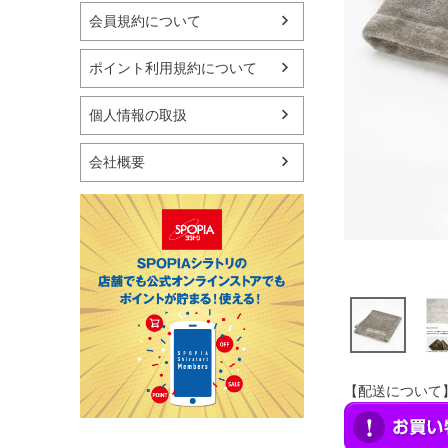
マリン
会員規約について
スケートボード
野球・ソフトボール
ポイント利用規約について
ゴルフ
卓球用品
個人情報の取扱
健康器具・サポーター
スポーツアクセサリー
会社概要
バッグ・サングラス
ハンドボール用品
ラグビー用品
グランドゴルフ
【配送について