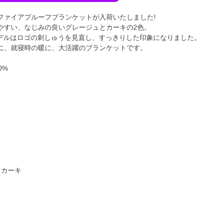
ファイアプルーフブランケットが入荷いたしました!
やすい、なじみの良いグレージュとカーキの2色。
6年モデルはロゴの刺しゅうを見直し、すっきりした印象になりました。
に、就寝時の暖に、大活躍のブランケットです。
0%
、カーキ