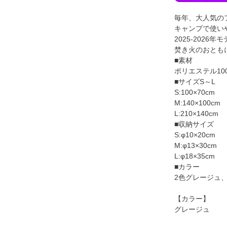
毎年、大人気の
キャンプで使い
2025-202
焚き火のおとも
■素材
ポリエステル10
■サイズS～L
S:100×70cm
M:140×100cm
L:210×140cm
■収納サイズ
S:φ10×20cm
M:φ13×30cm
L:φ18×35cm
■カラー
2色グレージュ
【カラー】
グレージュ