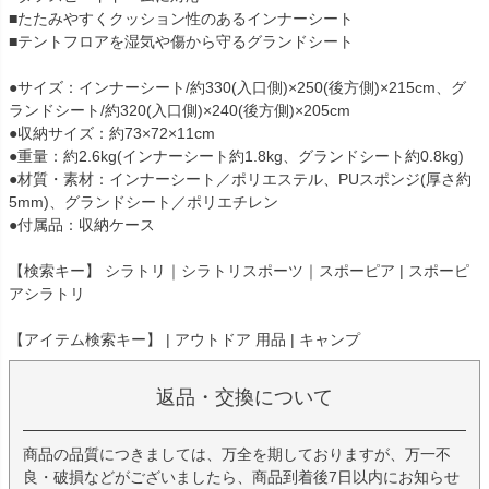
■たたみやすくクッション性のあるインナーシート
■テントフロアを湿気や傷から守るグランドシート
●サイズ：インナーシート/約330(入口側)×250(後方側)×215cm、グ
ランドシート/約320(入口側)×240(後方側)×205cm
●収納サイズ：約73×72×11cm
●重量：約2.6kg(インナーシート約1.8kg、グランドシート約0.8kg)
●材質・素材：インナーシート／ポリエステル、PUスポンジ(厚さ約
5mm)、グランドシート／ポリエチレン
●付属品：収納ケース
【検索キー】 シラトリ｜シラトリスポーツ｜スポーピア | スポーピ
アシラトリ
【アイテム検索キー】 | アウトドア 用品 | キャンプ
返品・交換について
商品の品質につきましては、万全を期しておりますが、万一不
良・破損などがございましたら、商品到着後7日以内にお知らせ